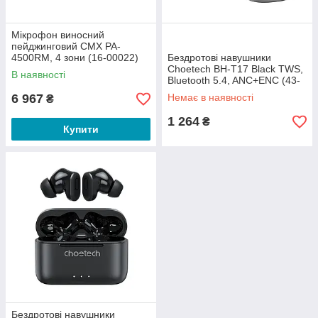
Мікрофон виносний
пейджинговий CMX PA-
4500RM, 4 зони (16-00022)
Бездротові навушники
Choetech BH-T17 Black TWS,
В наявності
Bluetooth 5.4, ANC+ENC (43-
00136)
6 967
Немає в наявності
₴
1 264
₴
Купити
Бездротові навушники