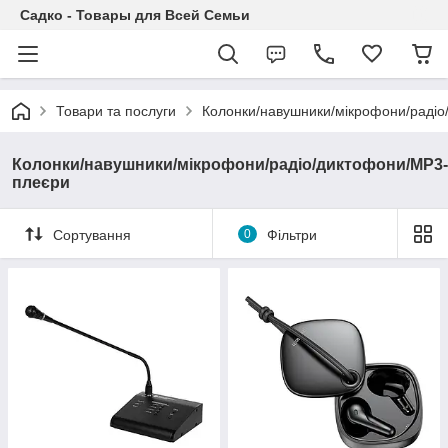
Садко - Товары для Всей Семьи
Товари та послуги
Колонки/навушники/мікрофони/раді
Колонки/навушники/мікрофони/радіо/диктофони/MP3-
плеєри
Сортування
0
Фільтри