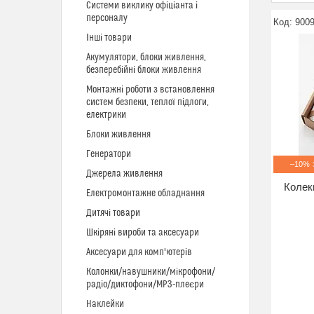
Системи виклику офіціанта і
персоналу
900
Інші товари
Акумулятори, блоки живлення,
безперебійні блоки живлення
Монтажні роботи з встановлення
систем безпеки, теплої підлоги,
електрики
Блоки живлення
Генератори
–10%
Джерела живлення
Колекц
Електромонтажне обладнання
Дитячі товари
Шкіряні вироби та аксесуари
Аксесуари для комп'ютерів
Колонки/навушники/мікрофони/
радіо/диктофони/MP3-плеєри
Наклейки