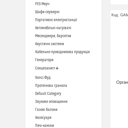
PES Мерч
Шафи серверні
GAM
Портативні електростанції
Автомобільні нагрівачі
Месенджери, барсетки
Акустичні системи
Кабельно-провідникова продукція
Генератори
Сонцезахист☀️
Хелсі Фуд
Орган
Протеїнова гранола
Default Category
Звукове оповіщення
Газові балони
Аксесуари
Печі-каміни