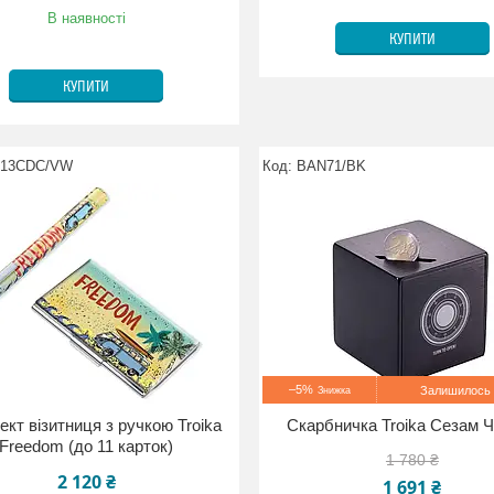
В наявності
КУПИТИ
КУПИТИ
13CDC/VW
BAN71/BK
–5%
Залишилось 
кт візитниця з ручкою Troika
Скарбничка Troika Сезам 
Freedom (до 11 карток)
1 780 ₴
2 120 ₴
1 691 ₴