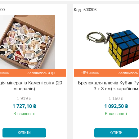
900
500306
–5%
Залишилось 4 дні
Залишилось 
ія мінералів Камені світу (20
Брелок для ключів Кубик Руб
мінералів)
3 х 3 см) з карабіном
1 919 ₴
1 150 ₴
1 727,10 ₴
1 092,50 ₴
В наявності
В наявності
КУПИТИ
КУПИТИ