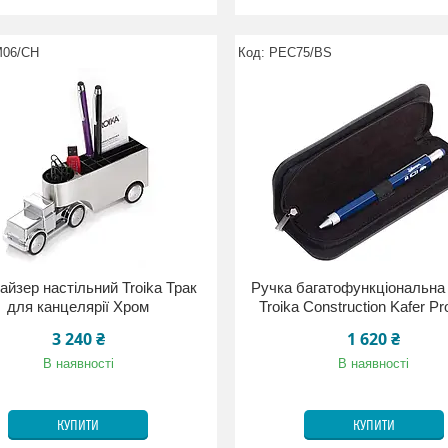
06/CH
PEC75/BS
айзер настільний Troika Трак
Ручка багатофункціональна 
для канцелярії Хром
Troika Construction Kafer Pro
3 240 ₴
1 620 ₴
В наявності
В наявності
КУПИТИ
КУПИТИ