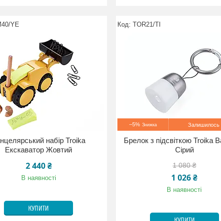
40/YE
TOR21/TI
–5%
Залишилось 
нцелярський набір Troika
Брелок з підсвіткою Troika B
Екскаватор Жовтий
Сірий
2 440 ₴
1 080 ₴
1 026 ₴
В наявності
В наявності
КУПИТИ
КУПИТИ