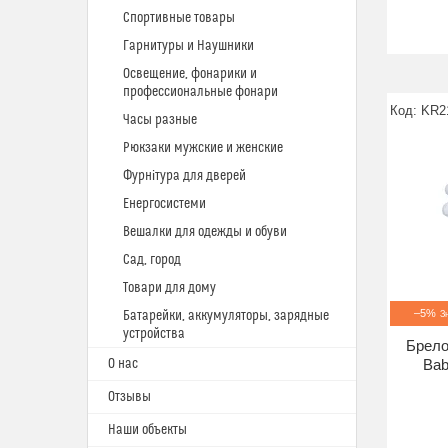
Спортивные товары
Гарнитуры и Наушники
Освещение, фонарики и
профессиональные фонари
KR2
Часы разные
Рюкзаки мужские и женские
Фурнітура для дверей
Енергосистеми
Вешалки для одежды и обуви
Сад, город
Товари для дому
–5%
Батарейки, аккумуляторы, зарядные
устройства
Брело
О нас
Bab
Отзывы
Наши объекты