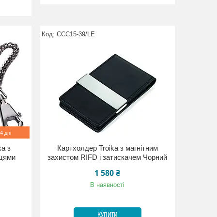
CCC15-39/LE
4 дні
ka з
Картхолдер Troika з магнітним
ьцями
захистом RIFD і затискачем Чорний
1 580 ₴
В наявності
КУПИТИ