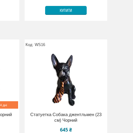
КУПИТИ
WS16
4 дні
Чорний
Статуетка Собака джентльмен (23
см) Чорний
645 ₴