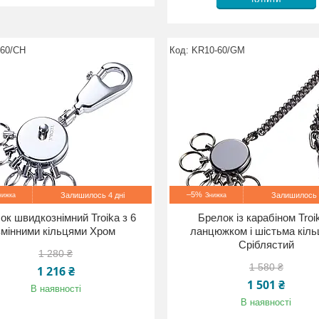
60/CH
KR10-60/GM
–5%
Залишилось 4 дні
Залишилось 
ок швидкознімний Troika з 6
Брелок із карабіном Troi
змінними кільцями Хром
ланцюжком і шістьма кіл
Сріблястий
1 280 ₴
1 580 ₴
1 216 ₴
1 501 ₴
В наявності
В наявності