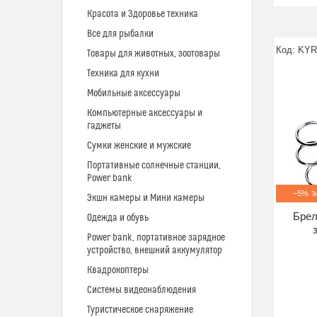
Красота и Здоровье техника
Все для рыбалки
KYR
Товары для животных, зоотовары
Техника для кухни
Мобильные аксессуары
Компьютерные аксессуары и
гаджеты
Сумки женские и мужские
Портативные солнечные станции,
Power bank
–5%
Экшн камеры и Мини камеры
Брел
Одежда и обувь
Power bank, портативное зарядное
устройство, внешний аккумулятор
Квадрокоптеры
Системы видеонаблюдения
Туристическое снаряжение