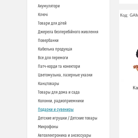
Акумулятори
Ключі
GAM
Товари для дітей
Джерела безперебійного живлення
Повербанки
Кабельна продукція
Все для перемоги
Патч-корди та конектори
Цветомузыка, лазерные указки
Канцтовары
Ка
Товары для дома и сада
Колонки, радиоприемники
Подарки и сувениры
Детские игрушки / Детские товары
Микрофоны
Автоэлектроника и аксессуары