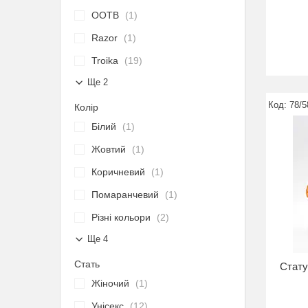
OOTB
1
Razor
1
Troika
19
Ще 2
78/5
Колір
Білий
1
Жовтий
1
Коричневий
1
Помаранчевий
1
Різні кольори
2
Ще 4
Стать
Стату
Жіночий
1
Унісекс
12