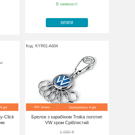
В наявності
КУПИТИ
KYR01-A604
–5%
4 дні
Залишилось 4 дні
y-Click
Брелок з карабіном Troika логотип
ним
VW хром Сріблястий
1 080 ₴