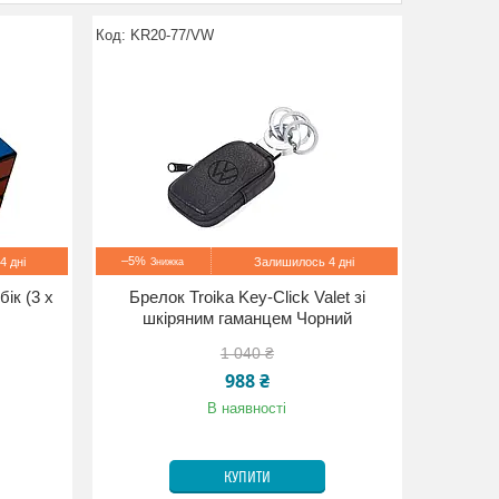
KR20-77/VW
–5%
4 дні
Залишилось 4 дні
ік (3 х
Брелок Troika Key-Click Valet зі
шкіряним гаманцем Чорний
1 040 ₴
988 ₴
В наявності
КУПИТИ