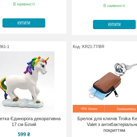
В наявності
В наявності
КУПИТИ
КУПИТИ
861-1
KR21-77/BR
–5%
Залишилось 
етка Єдинорога декоративна
Брелок для ключів Troika Ke
17 см Білий
Valet з антибактеріаль
покриттям
599 ₴