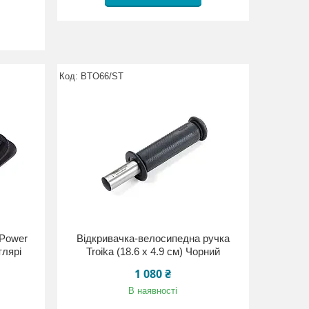
BTO66/ST
 Power
Відкривачка-велосипедна ручка
тлярі
Troika (18.6 х 4.9 см) Чорний
1 080 ₴
В наявності