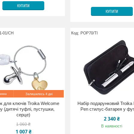
КУПИТИ
КУПИТИ
1-01/CH
POP70/TI
Залишилось 4 дні
к для ключів Troika Welcome
Набір подарунковий Troika
y (дитячі туфлі, пустушки,
Pen стилус-батарея у фу
серце)
2 340 ₴
1 060 ₴
В наявності
1 007 ₴