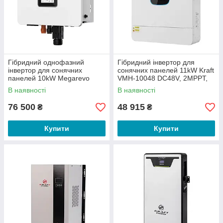
Гібридний однофазний
Гібридний інвертор для
інвертор для сонячних
сонячних панелей 11kW Kraft
панелей 10kW Megarevo
VMH-10048 DC48V, 2MPPT,
R10KL1DA-G2S 2 MPPT WiFi
off-grid (42-00257)
В наявності
В наявності
(42-00239)
76 500
48 915
₴
₴
Купити
Купити