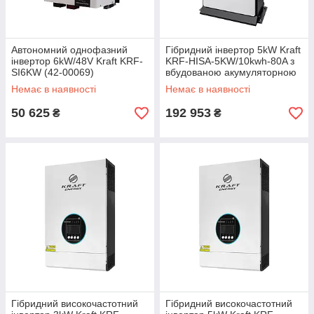
Автономний однофазний
Гібридний інвертор 5kW Kraft
інвертор 6kW/48V Kraft KRF-
KRF-HISA-5KW/10kwh-80A з
SI6KW (42-00069)
вбудованою акумуляторною
батареєю LiFePO4 (42-
Немає в наявності
Немає в наявності
00091)
50 625
192 953
₴
₴
Гібридний високочастотний
Гібридний високочастотний