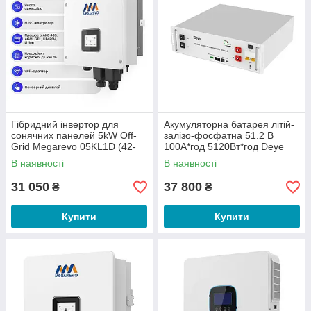
Гібридний інвертор для
Акумуляторна батарея літій-
сонячних панелей 5kW Off-
залізо-фосфатна 51.2 В
Grid Megarevo 05KL1D (42-
100А*год 5120Вт*год Deye
00178)
SE-G5.1 Pro-B LiFePO4 для
В наявності
В наявності
високовольтних інверторів
31 050
37 800
₴
₴
Купити
Купити