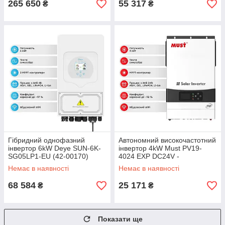
265 650
55 317
₴
₴
Гібридний однофазний
Автономний високочастотний
інвертор 6kW Deye SUN-6K-
інвертор 4kW Must PV19-
SG05LP1-EU (42-00170)
4024 EXP DC24V -
4KVA/4000W (42-00169)
Немає в наявності
Немає в наявності
68 584
25 171
₴
₴
Показати ще