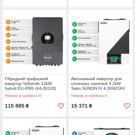
Гібридний трифазний
Автономний інвертор для
інвертор Voltsmile 12kW
сонячних панелей 4.2kW
hybrid EU-IP65 (44-00118)
Sako SUNON IV 4.2KW/24V
+120A MPPT, Off grid (42-
Немає в наявності
Немає в наявності
00158)
115 885
15 371
₴
₴