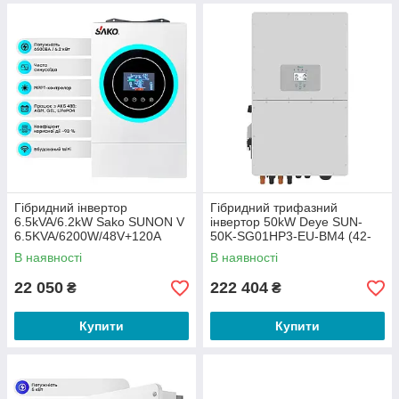
Гібридний інвертор
Гібридний трифазний
6.5kVA/6.2kW Sako SUNON V
інвертор 50kW Deye SUN-
6.5KVA/6200W/48V+120A
50K-SG01HP3-EU-BM4 (42-
MPPT (42-00165)
00137)
В наявності
В наявності
22 050
222 404
₴
₴
Купити
Купити