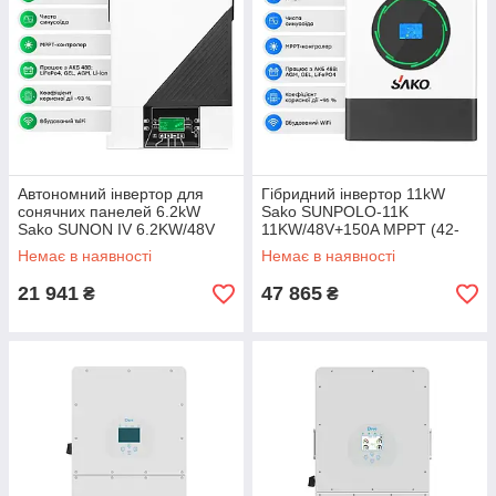
Автономний інвертор для
Гібридний інвертор 11kW
сонячних панелей 6.2kW
Sako SUNPOLO-11K
Sako SUNON IV 6.2KW/48V
11KW/48V+150A MPPT (42-
+120A MPPT, Off grid (42-
00157)
Немає в наявності
Немає в наявності
00159)
21 941
47 865
₴
₴