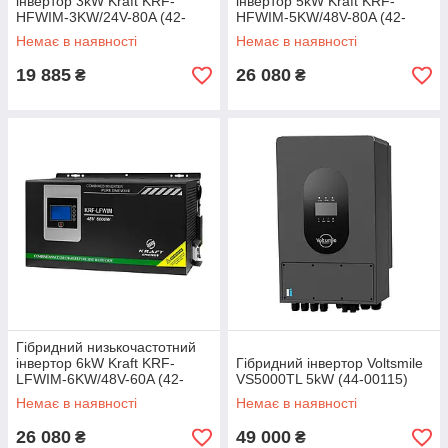
інвертор 3kW Kraft KRF-
інвертор 5kW Kraft KRF-
HFWIM-3KW/24V-80A (42-
HFWIM-5KW/48V-80A (42-
00111)
00089)
Немає в наявності
Немає в наявності
19 885
26 080
₴
₴
Гібридний низькочастотний
інвертор 6kW Kraft KRF-
Гібридний інвертор Voltsmile
LFWIM-6KW/48V-60A (42-
VS5000TL 5kW (44-00115)
00090)
Немає в наявності
Немає в наявності
26 080
49 000
₴
₴