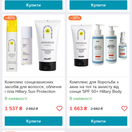
Купити
Купити
–40%
–38%
Комплекс сонцезахисних
Комплекс для боротьби з
засобів для волосся, обличчя
акне на тілі та захисту від
і тіла Hillary Sun Protection
сонця SPF 50+ Hillary Body
Complex for Hair, Face & Body
Acne Control & Sun Protection
В наявності
В наявності
Complex
1 537
1 663
₴
₴
2 562 ₴
2 682 ₴
Купити
Купити