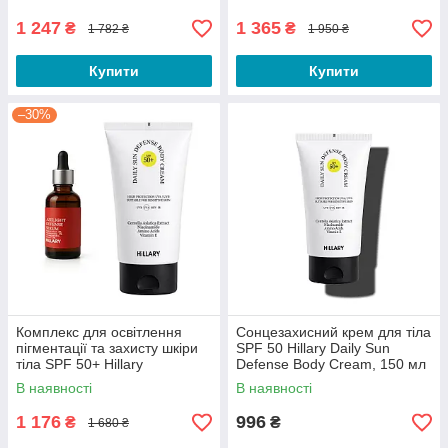
Hydration Set
Defense Set
1 247
1 365
₴
₴
1 782 ₴
1 950 ₴
Купити
Купити
–30%
Комплекс для освітлення
Сонцезахисний крем для тіла
пігментації та захисту шкіри
SPF 50 Hillary Daily Sun
тіла SPF 50+ Hillary
Defense Body Cream, 150 мл
Pigmentation Brightening &
В наявності
В наявності
Skin Protection Complex
1 176
996
₴
₴
1 680 ₴