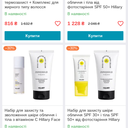
термозахист + Комплекс для
обличчя і тіла від
жирного типу волосся
фотостаріння SPF 50+ Hillary
Face & Body Photoaging
В наявності
В наявності
Defense Set
816
1 228
₴
₴
1 632 ₴
2 046 ₴
Купити
Купити
–30%
–30%
Набір для захисту та
Набір для захисту шкіри
зволоження шкіри обличчя і
обличчя SPF 30+ і тіла SPF
тіла з вітаміном С Hillary Face
50+ від фотостаріння Hillary
& Body Protection & Vitamin C
Face & Body Photoaging
В наявності
В наявності