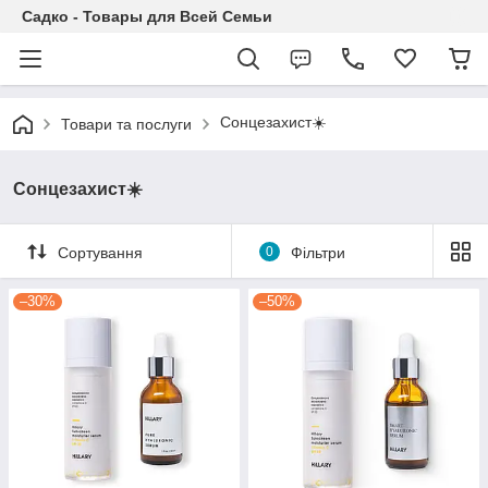
Садко - Товары для Всей Семьи
Сонцезахист☀️
Товари та послуги
Сонцезахист☀️
Сортування
0
Фільтри
–30%
–50%