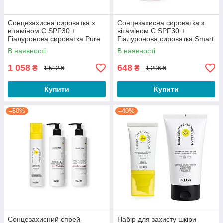
Сонцезахисна сироватка з
Сонцезахисна сироватка з
вітаміном С SPF30 +
вітаміном С SPF30 +
Гіалуронова сироватка Pure
Гіалуронова сироватка Smart
Hyaluronic
Hyaluronic
В наявності
В наявності
1 058
648
₴
₴
1 512 ₴
1 296 ₴
Купити
Купити
–50%
–40%
Сонцезахисний спрей-
Набір для захисту шкіри