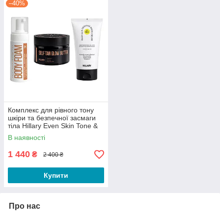
–40%
Комплекс для рівного тону
шкіри та безпечної засмаги
тіла Hillary Even Skin Tone &
Safe Tan Body Complex
В наявності
1 440
₴
2 400 ₴
Купити
Про нас