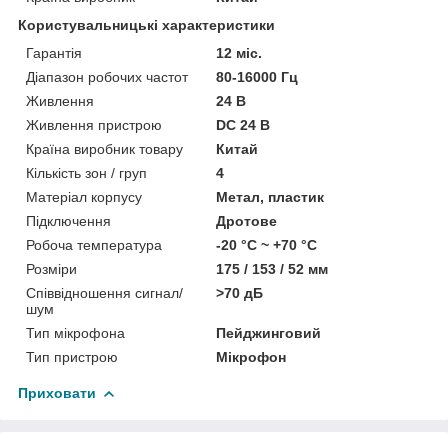
Користувальницькі характеристики
Гарантія
12 міс.
Діапазон робочих частот
80-16000 Гц
Живлення
24 В
Живлення пристрою
DC 24 В
Країна виробник товару
Китай
Кількість зон / груп
4
Матеріал корпусу
Метал, пластик
Підключення
Дротове
Робоча температура
-20 °C ~ +70 °C
Розміри
175 / 153 / 52 мм
Співвідношення сигнал/
>70 дБ
шум
Тип мікрофона
Пейджинговий
Тип пристрою
Мікрофон
Приховати