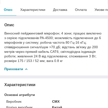
Опис
Характеристики
Доставка
Оплата
Умови п
Опис
Виносний пейджинговий мікрофон; 4 зони; працює виключно
з серією підсилювачів PA-4500; можливість підключення до 6
мікрофонів у систему; робоча частота 80 Гц-16 кГц;
співвідношення сигнал/шум >70 дБ; відстань зв'язку до 200
метрів через прямий кабель CAT6; світлодіодна індикація
роботи; живлення 24 В від підсилювача; споживання 3 Вт;
розміри 175 / 153 / 52 мм; вага 0.8 кг
Приховати
Характеристики
Основні атрибути
Виробник
CMX
Країна виробник
Китай