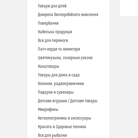
Товари для дітей
Джерела безперебійного живлення
Повербанки
Кабельна продукція
Все для перемоги
Патч-корди та конектори
Цветомузыка, лазерные указки
Канцтовары
Товары для дома и сада
Колонки, радиоприемники
Подарки и сувениры
Детские игрушки / Детские товары
Микрофоны
Автоэлектроника и аксессуары
Красота и Здоровье техника
Все для рыбалки