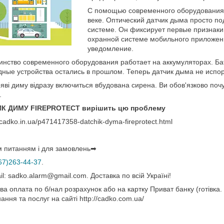
С помощью современного оборудования 
веке. Оптический датчик дыма просто п
системе. Он фиксирует первые признаки
охранной системе мобильного приложен
уведомление.
нство современного оборудования работает на аккумуляторах. Бат
ные устройства остались в прошлом. Теперь датчик дыма не испор
яві диму відразу включиться вбудована сирена. Ви обов'язково почуєт
.
К ДИМУ FIREPROTECT вирішить цю проблему
//cadko.in.ua/p471417358-datchik-dyma-fireprotect.html
м питанням і для замовлень➡
67)263-44-37
­­­­­­­­­­­­­­­.­­­­­­­­­­­­­
il: sadko.alarm@gmail.com. Доставка по всій Україні!
а оплата по б/нал розрахунок або на картку Приват банку (готівка. 
ання та послуг на сайті http://cadko.com.ua/