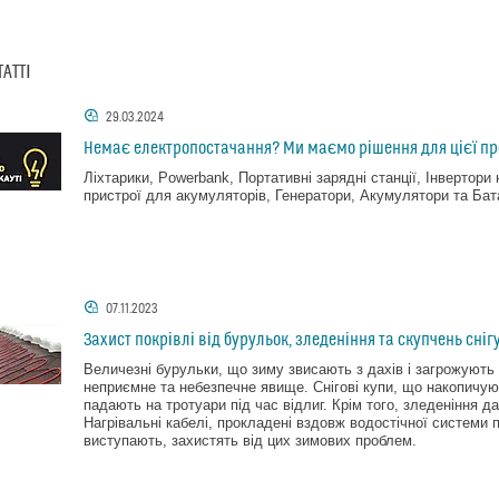
ТАТТІ
29.03.2024
Немає електропостачання? Ми маємо рішення для цієї пр
Ліхтарики, Powerbank, Портативні зарядні станції, Інвертор
пристрої для акумуляторів, Генератори, Акумулятори та Бат
07.11.2023
Захист покрівлі від бурульок, зледеніння та скупчень сніг
Величезні бурульки, що зиму звисають з дахів і загрожують
неприємне та небезпечне явище. Снігові купи, що накопичуют
падають на тротуари під час відлиг. Крім того, зледеніння д
Нагрівальні кабелі, прокладені вздовж водостічної системи п
виступають, захистять від цих зимових проблем.