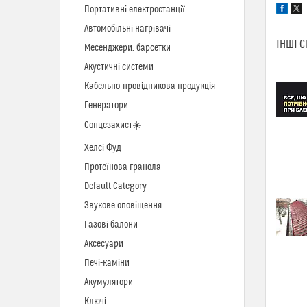
Портативні електростанції
Автомобільні нагрівачі
ІНШІ С
Месенджери, барсетки
Акустичні системи
Кабельно-провідникова продукція
Генератори
Сонцезахист☀️
Хелсі Фуд
Протеїнова гранола
Default Category
Звукове оповіщення
Газові балони
Аксесуари
Печі-каміни
Акумулятори
Ключі