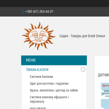
+380 (67) 263-44-37
Садко - Товары для Всей Семьи
Товары и услуги
ДАТЧИ
Системи Безпеки
Одяг для вагітних і годуючих
Краса, косметика і догляд за собою
Системи виклику офіціанта і
персоналу
Інші товари