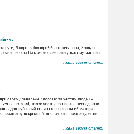
облеми!
и напруги, Джерела безперебійного живлення, Зарядні
арейки - все це Ви можете замовити у нашому магазині!
Повна версія статті
у
 при своєму обваленні здоров'ю та життям людей –
ься на покрівлі, також часто сповзають і несподівано
ахів надає руйнівний вплив на покрівельний матеріал.
о периметру покрівлі і біля елементів архітектури, що
Повна версія статті