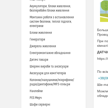
Акумулятори, блоки живлення,
безперебійні блоки живлення
Монтажні роботи з встановлення
систем безпеки, теплої підлоги,
електрики
Больши
Блоки живлення
Провод
Генератори
При по
кімнаті
Джерела живлення
ДАТЧИ
Електромонтажне обладнання
https:
Дитячі товари
Шкіряні вироби та аксесуари
По всі
Аксесуари для комп'ютерів
­­­
+38(0
Колонки/навушники/мікрофони/
радіо/диктофони/MP3-плеєри
📧e-ma
Наклейки
Можлив
обладн
PES Мерч
Шафи серверні