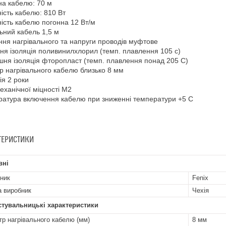
а кабелю: 70 м
ість кабелю: 810 Вт
ість кабелю погонна 12 Вт/м
ний кабель 1,5 м
ння нагрівального та напруги проводів муфтове
ня ізоляція поливинилхлорил (темп. плавлення 105 с)
шня ізоляція фторопласт (темп. плавлення понад 205 С)
р нагрівального кабелю близько 8 мм
ія 2 роки
еханічної міцності М2
атура включення кабелю при зниженні температури +5 С
ТЕРИСТИКИ
вні
ник
Fenix
а виробник
Чехія
стувальницькі характеристики
тр нагрівального кабелю (мм)
8 мм