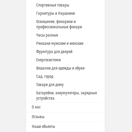
Спортивные товары
Гарнитуры и Наушники
Освещение, фонарики и
профессиональные фонари
Часы разные
Рюкзаки мужские и женские
Фурнітура для дверей
Енергосистеми
Вешалки для одежды и обуви
Сад, город
Товари для дому
Батарейки, аккумуляторы, зарядные
устройства
О нас
Отзывы
Наши объекты