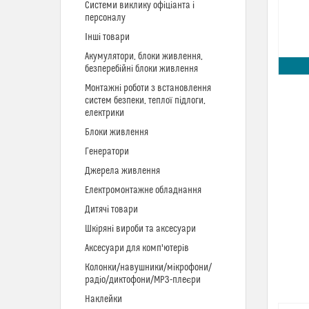
Системи виклику офіціанта і
персоналу
Інші товари
Акумулятори, блоки живлення,
безперебійні блоки живлення
Монтажні роботи з встановлення
систем безпеки, теплої підлоги,
електрики
Блоки живлення
Генератори
Джерела живлення
Електромонтажне обладнання
Дитячі товари
Шкіряні вироби та аксесуари
Аксесуари для комп'ютерів
Колонки/навушники/мікрофони/
радіо/диктофони/MP3-плеєри
Наклейки