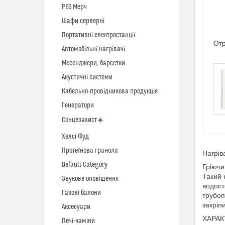
PES Мерч
Шафи серверні
Портативні електростанції
Отр
Автомобільні нагрівачі
Месенджери, барсетки
Акустичні системи
Кабельно-провідникова продукція
Генератори
Сонцезахист☀️
Хелсі Фуд
Протеїнова гранола
Нагрів
Default Category
Гріючи
Такий 
Звукове оповіщення
водост
Газові балони
трубоп
закріп
Аксесуари
ХАРА
Печі-каміни