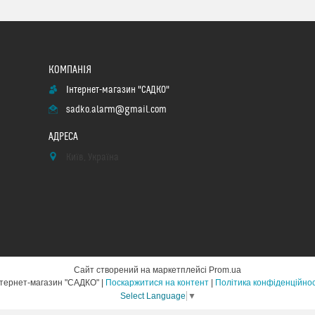
Інтернет-магазин "САДКО"
sadko.alarm@gmail.com
Київ, Україна
Сайт створений на маркетплейсі
Prom.ua
Інтернет-магазин "САДКО" |
Поскаржитися на контент
|
Політика конфіденційнос
Select Language
▼