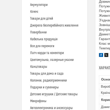
Довжин
Акумулятори
Потужн
Потужн
Ключі
Живиль
Товари для дітей
З'єдна
Зовніш
Джерела безперебійного живлення
Внутрі
Повербанки
Діамет
Гарант
Кабельна продукція
Клас м
Все для перемоги
Темпер
Патч-корди та конектори
Цветомузыка, лазерные указки
Канцтовары
ХАРАК
Товары для дома и сада
Осно
Колонки, радиоприемники
Вироб
Подарки и сувениры
Країн
Детские игрушки / Детские товары
Кори
Микрофоны
Діаме
Автоэлектроника и аксессуары