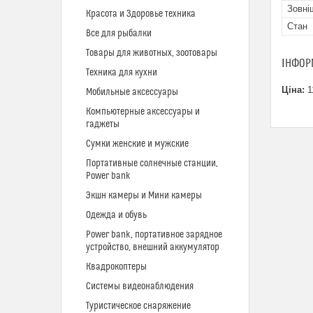
Зовні
Красота и Здоровье техника
Стан
Все для рыбалки
Товары для животных, зоотовары
ІНФОР
Техника для кухни
Ціна:
1
Мобильные аксессуары
Компьютерные аксессуары и
гаджеты
Сумки женские и мужские
Портативные солнечные станции,
Power bank
Экшн камеры и Мини камеры
Одежда и обувь
Power bank, портативное зарядное
устройство, внешний аккумулятор
Квадрокоптеры
Системы видеонаблюдения
Туристическое снаряжение