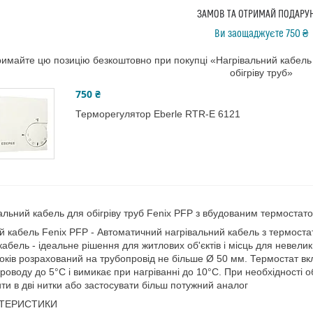
ЗАМОВ ТА ОТРИМАЙ ПОДАРУ
Ви заощаджуєте 750 ₴
имайте цю позицію безкоштовно при покупці «Нагрівальний кабель
обігріву труб»
750 ₴
Терморегулятор Eberle RTR-E 6121
альний кабель для обігріву труб Fenix PFP з вбудованим термостат
й кабель Fenix PFP - Автоматичний нагрівальний кабель з термост
кабель - ідеальне рішення для житлових об'єктів і місць для невелики
оків розрахований на трубопровід не більше Ø 50 мм. Термостат вк
роводу до 5°C і вимикає при нагріванні до 10°C. При необхідності о
ити в дві нитки або застосувати більш потужний аналог
КТЕРИСТИКИ