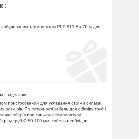
НОК
 з вбудованим термостатом PFP 810 Вт/ 70 м для
ом і виделкою
атом пристосований для укладання своїми силами.
х розмірів. По потужності кабель для обігріву труб і
лючає обігрів при зниженні температури
бігріву труб Ø 50-100 мм, кабель необхідно