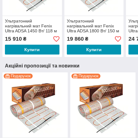
Ультратонкий
Ультратонкий
Ульт
нагрівальний мат Fenix
нагрівальний мат Fenix
нагр
Ultra ADSA 1450 Вт/ 118 м
Ultra ADSA 1800 Вт/ 150 м
Ultr
15 910
19 860
24 
₴
₴
Купити
Купити
Акційні пропозиції та новинки
Подарунок
Подарунок