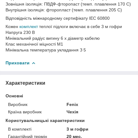
Зовнішня ізоляція: ПВДФ-фторопаст (темп. плавлення 170 C)
Внутрішня ізоляція: фторопласт (темп. плавлення 205 С)
Відповідність міжнародному сертифікату IEC 60800
Кожен
комплект
теплої підлоги включає в себе 3 м гофри
Напруга 230 В
Мінімальний радіус вигину 6 х діаметр кабелю
Клас механічної міцності М1
Мінімальна температура укладання З 5
Приховати
Характеристики
Основні
Виробник
Fenix
Країна виробник
Чехія
Користувальницькі характеристики
В комплекті
3 м гофри
Гарантійний термін
20 мес.