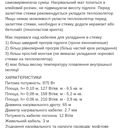
самовирівнююча суміш. Нагрівальний мат топиться в
клейовий розчин, не підвищуючи висоту підлоги. Перед
залиттям стяжки рекомендується укладати теплоізолятор.
Якщо немає можливості укласти теплоізолятор перед
залиттям стяжки, необхідно в стяжку додати керамзит або
бетолайт (пінопластові крихта).
Має переваги над кабелем для укладання в стяжку:
1) більш швидкий прогрів підлоги (трохи економічніше)
2) більш рівномірний прогрів (більш частий крок укладання)
3) більш простий монтаж (не вимагає укладання чорнової
стяжки на теплоізолятор)
4) має більш високу температуру плавлення внутрішньої
ізоляції
ХАРАКТЕРИСТИКИ
Питома потужність: 875 Вт
Площа, h= 0,10 м, 127 Вт/кв. м - 6,5 кв. м
Площа, h= 0,08 м, 158 Вт/кв. м - 5,2 м кв.
Площа, h= 0,06 м, 210 Вт/кв. м - 3,9 кв. м
Довжина нагрівального дроту: 65 м
Діаметр нагрівального кабелю: 2.7 мм
Потужність кабелю погонна: 12 Вт/м
Живильний кабель: 3 м
З'єднання нагрівального та напруги проводів: муфтове