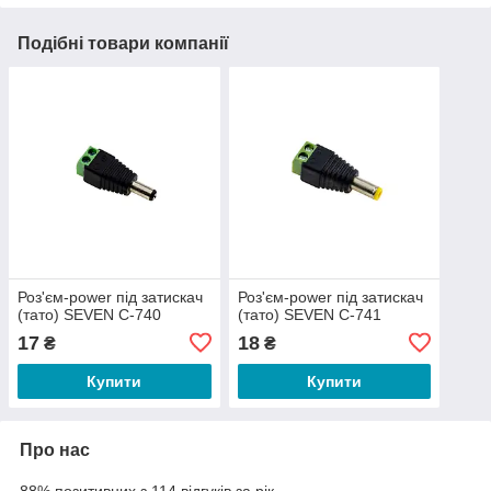
Подібні товари компанії
Роз'єм-power під затискач
Роз'єм-power під затискач
(тато) SEVEN C-740
(тато) SEVEN C-741
17
18
₴
₴
Купити
Купити
Про нас
88% позитивних з 114 відгуків за рік