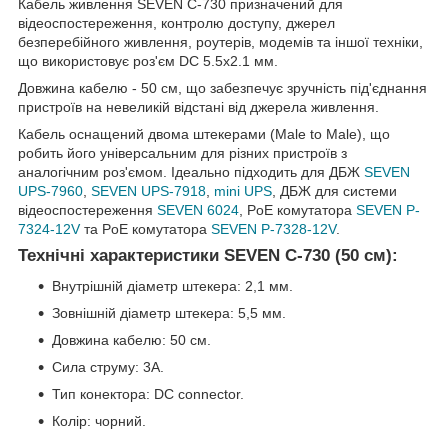
Кабель живлення SEVEN C-730 призначений для
відеоспостереження, контролю доступу, джерел
безперебійного живлення, роутерів, модемів та іншої техніки,
що використовує роз'єм DC 5.5x2.1 мм.
Довжина кабелю - 50 см, що забезпечує зручність під'єднання
пристроїв на невеликій відстані від джерела живлення.
Кабель оснащений двома штекерами (Male to Male), що
робить його універсальним для різних пристроїв з
аналогічним роз'ємом. Ідеально підходить для ДБЖ
SEVEN
UPS-7960
,
SEVEN UPS-7918
,
mini UPS
, ДБЖ для системи
відеоспостереження
SEVEN 6024
, PoE комутатора
SEVEN P-
7324-12V
та PoE комутатора
SEVEN P-7328-12V
.
Технічні характеристики SEVEN C-730 (50 см):
Внутрішній діаметр штекера: 2,1 мм.
Зовнішній діаметр штекера: 5,5 мм.
Довжина кабелю: 50 см.
Сила струму: 3А.
Тип конектора: DC connector.
Колір: чорний.