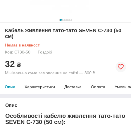
Кабель живлення тато-тато SEVEN C-730 (50
см)
Немає в наявності
Код: C730-50
Роздріб
32
₴
Мінімальна сума замовлення на сайті — 300 ₴
Опис
Характеристики
Доставка
Оплата
Умови п
Опис
Особливості кабелю живлення тато-тато
SEVEN C-730 (50 см):