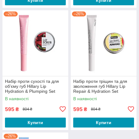
Купити
Купити
–26%
–26%
Набір проти сухості та для
Набір проти тріщин та для
об’єму губ Hillary Lip
зволоження губ Hillary Lip
Hydration & Plumping Set
Repair & Hydration Set
В наявності
В наявності
595
595
₴
₴
804 ₴
804 ₴
Купити
Купити
–26%