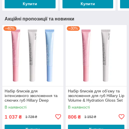
Купити
Купити
Акційні пропозиції та новинки
–40%
–30%
Набір блисків для
Набір блисків для об’єму та
інтенсивного зволоження та
зволоження для губ Hillary Lip
сяючих губ Hillary Deep
Volume & Hydration Gloss Set
Hydration & Radiance Lip Trio
В наявності
В наявності
1 037
806
₴
₴
1 728 ₴
1 152 ₴