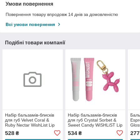
Умови повернення
Повернення товару впродовж 14 днів за домовленістю
Всі умови повернення
Подібні товари компанії
Набір бальзамів-блисків
Набір бальзамів-блисків
Баль
для губ Velvet Coral &
для губ Crystal Sorbet &
Espr
Ruby Nectar WishList Lip
Sweet Candy WiSHLiST Lip
Glos
Gloss Balms + Іграшка-
Gloss Balms + Іграшка-
Ігра
528
534
277
₴
₴
брелок
брелок