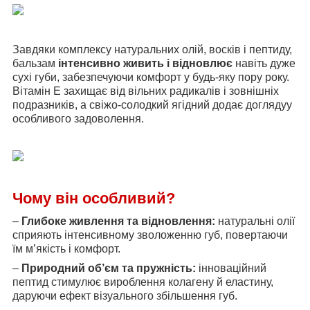
Завдяки комплексу натуральних олій, восків і пептиду,
бальзам
інтенсивно живить і відновлює
навіть дуже
сухі губи, забезпечуючи комфорт у будь-яку пору року.
Вітамін Е захищає від вільних радикалів і зовнішніх
подразників, а свіжо-солодкий ягідний додає доглядуу
особливого задоволення.
Чому він особливий?
–
Глибоке живлення та відновлення:
натуральні олії
сприяють інтенсивному зволоженню губ, повертаючи
їм м’якість і комфорт.
–
Природний об’єм та пружність:
інноваційний
пептид стимулює вироблення колагену й еластину,
даруючи ефект візуального збільшення губ.