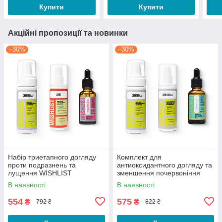
Купити
Купити
Акційні пропозиції та новинки
–30%
–30%
Набір триетапного догляду
Комплект для
проти подразнень та
антиоксидантного догляду та
лущення WISHLIST
зменшення почервоніння
WISHLIST
В наявності
В наявності
554
575
₴
₴
792 ₴
822 ₴