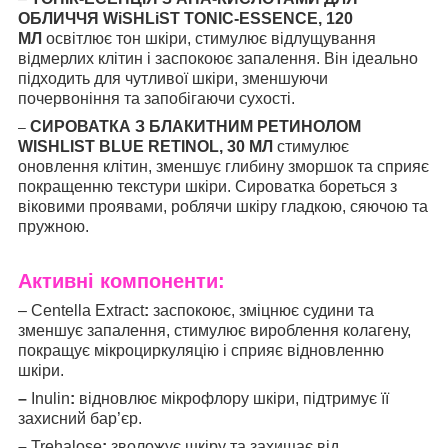
ОБЛИЧЧЯ WiSHLiST TONIC-ESSENCE, 120
МЛ
освітлює тон шкіри, стимулює відлущування
відмерлих клітин і заспокоює запалення. Він ідеально
підходить для чутливої шкіри, зменшуючи
почервоніння та запобігаючи сухості.
СИРОВАТКА З БЛАКИТНИМ РЕТИНОЛОМ
–
WISHLIST BLUE RETINOL, 30 МЛ
стимулює
оновлення клітин, зменшує глибину зморшок та сприяє
покращенню текстури шкіри. Сироватка бореться з
віковими проявами, роблячи шкіру гладкою, сяючою та
пружною.
Активні компоненти:
– Centella Extract
:
заспокоює, зміцнює судини та
зменшує запалення, стимулює вироблення колагену,
покращує мікроциркуляцію і сприяє відновленню
шкіри.
–
Inulin
:
відновлює мікрофлору шкіри, підтримує її
захисний бар’єр.
–
Trehalose
:
зволожує шкіру та захищає від