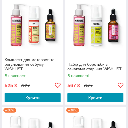
Комплект для матовості та
регулювання себуму
Набір для боротьби з
WiSHLiST
ознаками старіння WiSHLiST
В наявності
В наявності
525
567
₴
₴
750 ₴
810 ₴
Купити
Купити
–30%
–30%