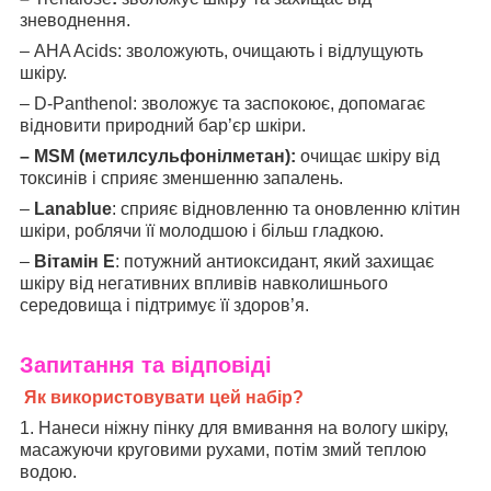
зневоднення.
– AHA Acids: зволожують, очищають і відлущують
шкіру.
– D-Panthenol: зволожує та заспокоює, допомагає
відновити природний бар’єр шкіри.
– MSM (метилсульфонілметан):
очищає шкіру від
токсинів і сприяє зменшенню запалень.
–
Lanablue
: сприяє відновленню та оновленню клітин
шкіри, роблячи її молодшою і більш гладкою.
–
Вітамін E
: потужний антиоксидант, який захищає
шкіру від негативних впливів навколишнього
середовища і підтримує її здоров’я.
Запитання та відповіді
Як використовувати цей набір?
1. Нанеси ніжну пінку для вмивання на вологу шкіру,
масажуючи круговими рухами, потім змий теплою
водою.