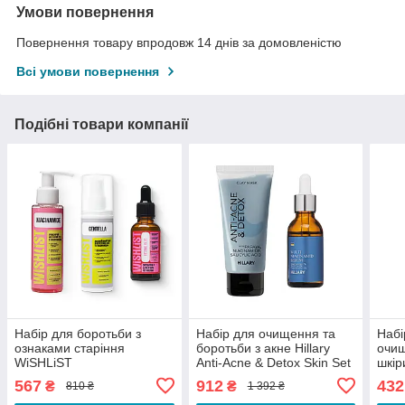
Умови повернення
Повернення товару впродовж 14 днів за домовленістю
Всі умови повернення
Подібні товари компанії
Набір для боротьби з
Набір для очищення та
Набі
ознаками старіння
боротьби з акне Hillary
очищ
WiSHLiST
Anti-Acne & Detox Skin Set
шкір
567
912
432
₴
₴
810 ₴
1 392 ₴