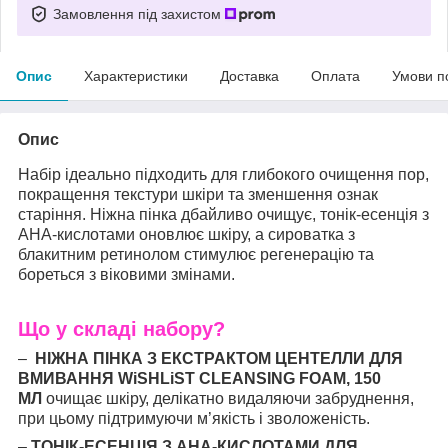
Замовлення під захистом
Опис
Характеристики
Доставка
Оплата
Умови п
Опис
Набір ідеально підходить для глибокого очищення пор,
покращення текстури шкіри та зменшення ознак
старіння. Ніжна пінка дбайливо очищує, тонік-есенція з
AHA-кислотами оновлює шкіру, а сироватка з
блакитним ретинолом стимулює регенерацію та
бореться з віковими змінами.
Що у складі набору?
–
НІЖНА ПІНКА З ЕКСТРАКТОМ ЦЕНТЕЛЛИ ДЛЯ
ВМИВАННЯ WiSHLiST CLEANSING FOAM, 150
МЛ
очищає шкіру, делікатно видаляючи забруднення,
при цьому підтримуючи м’якість і зволоженість.
–
ТОНІК-ЕСЕНЦІЯ З AHA-КИСЛОТАМИ ДЛЯ