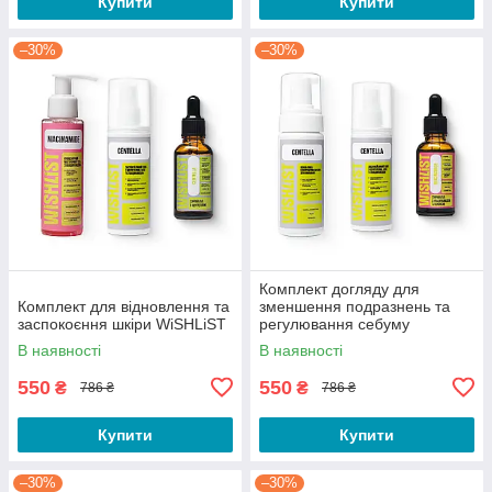
Купити
Купити
–30%
–30%
Комплект догляду для
Комплект для відновлення та
зменшення подразнень та
заспокоєння шкіри WiSHLiST
регулювання себуму
WISHLIST
В наявності
В наявності
550
550
₴
₴
786 ₴
786 ₴
Купити
Купити
–30%
–30%