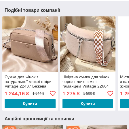
Подібні товари компанії
Сумка для жінок з
Шкіряна сумка для жінок
Міст
натуральної м'якої шкіри
через плече з міні
з на
Vintage 22437 Бежева
гаманцем Vintage 22664
жіно
Біла
1 244,16
1 275
1 2
₴
₴
1 944 ₴
1 500 ₴
Купити
Купити
Акційні пропозиції та новинки
–62%
–62%