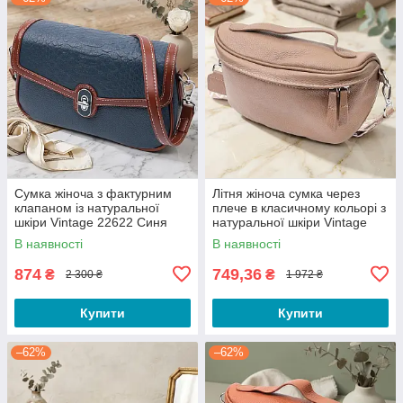
Сумка жіноча з фактурним
Літня жіноча сумка через
клапаном із натуральної
плече в класичному кольорі з
шкіри Vintage 22622 Синя
натуральної шкіри Vintage
22657 Бежева
В наявності
В наявності
874
749,36
₴
₴
2 300 ₴
1 972 ₴
Купити
Купити
–62%
–62%