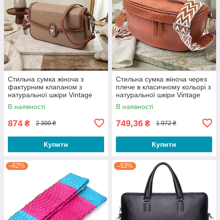
Стильна сумка жіноча з
Стильна сумка жіноча через
фактурним клапаном з
плече в класичному кольорі з
натуральної шкіри Vintage
натуральної шкіри Vintage
22620 Бежева
22658 Руда
В наявності
В наявності
874
749,36
₴
₴
2 300 ₴
1 972 ₴
Купити
Купити
–62%
–53%