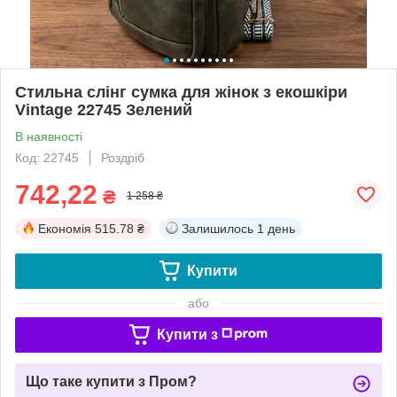
Стильна слінг сумка для жінок з екошкіри
Vintage 22745 Зелений
В наявності
Код: 22745
Роздріб
742,22
₴
1 258 ₴
Економія
515.78 ₴
Залишилось
1 день
Купити
або
Купити з
Що таке купити з Пром?