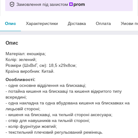
Замовлення під захистом
Опис
Характеристики
Доставка
Оплата
Умови п
Опис
Матеріал: екошкіра;
Колір: зелений;
Розміри (ШхВхГ, см): 18,5 х29х8см;
Країна виробник: Китай.
Особливості:
- одне основне відділення на блискавці;
- потайна кишеня на блискавці та кишеня відкритого типу
всередині;
- одна накладна та одна вбудована кишеня на блискавках на
лицьовій стороні;
- кишеня на блискавці, на тильній стороні аксесуара;
- отвір для навушників на тильній стороні;
- колір фурнітури жовтий;
- текстильний плечовий регульований ремінець.