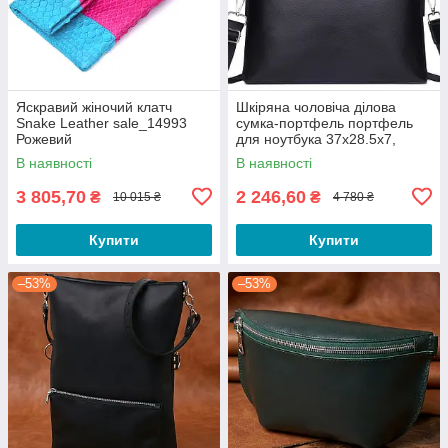
Яскравий жіночий клатч
Шкіряна чоловіча ділова
Snake Leather sale_14993
сумка-портфель портфель
Рожевий
для ноутбука 37х28.5х7,
дипломат для офіса Tiding
В наявності
В наявності
Bag 64028 чорний
3 805,70
2 246,60
₴
₴
10 015 ₴
4 780 ₴
Купити
Купити
–53%
–53%