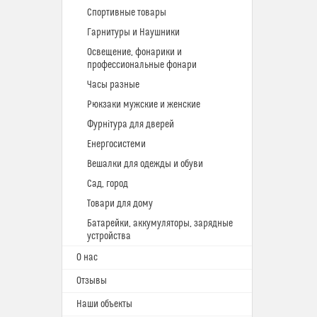
Спортивные товары
Гарнитуры и Наушники
Освещение, фонарики и
профессиональные фонари
Часы разные
Рюкзаки мужские и женские
Фурнітура для дверей
Енергосистеми
Вешалки для одежды и обуви
Сад, город
Товари для дому
Батарейки, аккумуляторы, зарядные
устройства
О нас
Отзывы
Наши объекты