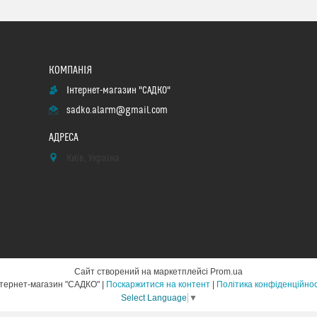
Інтернет-магазин "САДКО"
sadko.alarm@gmail.com
Київ, Україна
Сайт створений на маркетплейсі
Prom.ua
Інтернет-магазин "САДКО" |
Поскаржитися на контент
|
Політика конфіденційнос
Select Language
▼