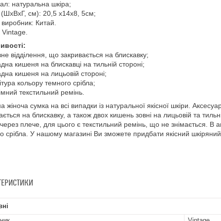
ал: натуральна шкіра;
 (ШхВхГ, см): 20,5 х14х8, 5см;
 виробник: Китай.
 Vintage.
ивості:
вне відділення, що закривається на блискавку;
адна кишеня на блискавці на тильній стороні;
адна кишеня на лицьовій стороні;
ітура кольору темного срібла;
німний текстильний ремінь.
а жіноча сумка на всі випадки із натуральної якісної шкіри. Аксесуа
ається на блискавку, а також двох кишень зовні на лицьовій та тильн
і через плече, для цього є текстильний ремінь, що не знімається. В 
о срібла. У нашому магазині Ви зможете придбати якісний шкіряний
ТЕРИСТИКИ
вні
ник
Vintage