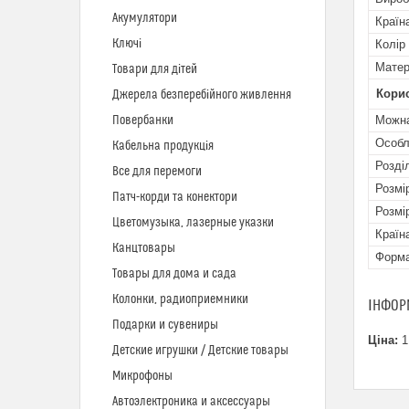
Акумулятори
Країн
Ключі
Колір
Матер
Товари для дітей
Кори
Джерела безперебійного живлення
Повербанки
Можна
Особл
Кабельна продукція
Розді
Все для перемоги
Розмі
Патч-корди та конектори
Розмі
Цветомузыка, лазерные указки
Країн
Канцтовары
Форм
Товары для дома и сада
Колонки, радиоприемники
ІНФОР
Подарки и сувениры
Ціна:
1
Детские игрушки / Детские товары
Микрофоны
Автоэлектроника и аксессуары