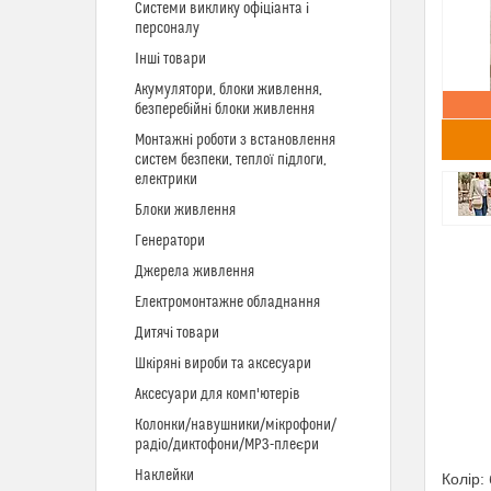
Системи виклику офіціанта і
персоналу
Інші товари
Акумулятори, блоки живлення,
безперебійні блоки живлення
Монтажні роботи з встановлення
систем безпеки, теплої підлоги,
електрики
Блоки живлення
Генератори
Джерела живлення
Електромонтажне обладнання
Дитячі товари
Шкіряні вироби та аксесуари
Аксесуари для комп'ютерів
Колонки/навушники/мікрофони/
радіо/диктофони/MP3-плеєри
Наклейки
Колір: 