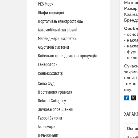
Матері
PES Мерч
Розмір
Шафи серверні
Країна
Бренд:
Портативні електростанції
Особл
Автомобільні нагрівачі
- осно
Месенджери, барсетки
- накл
- накл
Акустичні системи
- фурн
Кабельно-провідникова продукція
- не з
Генератори
Сучасн
закрив
Сонцезахист☀️
плечі 
темног
Хелсі Фуд
віку.
Протеїнова гранола
Default Category
Звукове оповіщення
ХАРАК
Газові балони
Аксесуари
Осно
Печі-каміни
Вироб