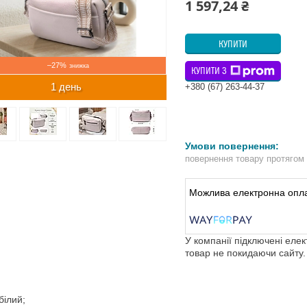
1 597,24 ₴
КУПИТИ
–27%
КУПИТИ З
1 день
+380 (67) 263-44-37
повернення товару протягом
У компанії підключені еле
товар не покидаючи сайту.
білий;