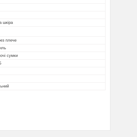
а шкіра
рез плече
иль
ночі сумки
5
льний