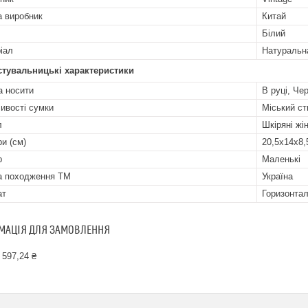
а виробник
Китай
Білий
іал
Натуральн
стувальницькі характеристики
 носити
В руці, Че
ивості сумки
Міський ст
л
Шкіряні жі
ри (см)
20,5х14х8,
р
Маленькі
а походження ТМ
Україна
ат
Горизонта
МАЦІЯ ДЛЯ ЗАМОВЛЕННЯ
 597,24 ₴