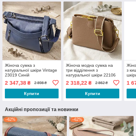
Жіноча сумка з
Жіноча модна сумка на
Жіно
натуральної шкіри Vintage
три відділення з
з ки
23019 Синій
натуральної шкіри 22106
шкір
Vintage Бежева
2 347,38
2 318,22
1 6
₴
₴
2 898 ₴
2 862 ₴
Купити
Купити
Акційні пропозиції та новинки
–62%
–62%