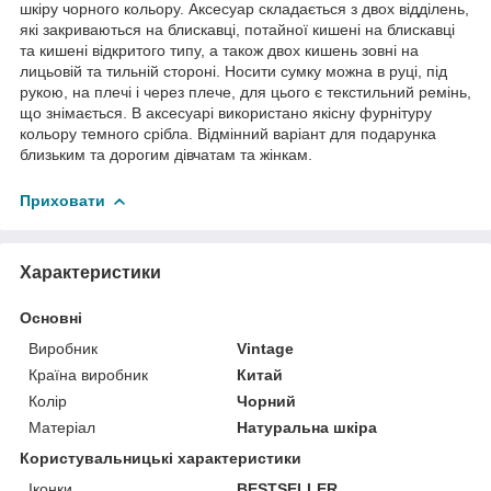
шкіру чорного кольору. Аксесуар складається з двох відділень,
які закриваються на блискавці, потайної кишені на блискавці
та кишені відкритого типу, а також двох кишень зовні на
лицьовій та тильній стороні. Носити сумку можна в руці, під
рукою, на плечі і через плече, для цього є текстильний ремінь,
що знімається. В аксесуарі використано якісну фурнітуру
кольору темного срібла. Відмінний варіант для подарунка
близьким та дорогим дівчатам та жінкам.
Приховати
Характеристики
Основні
Виробник
Vintage
Країна виробник
Китай
Колір
Чорний
Матеріал
Натуральна шкіра
Користувальницькі характеристики
Іконки
BESTSELLER