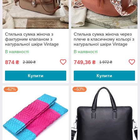
Стильна сумка жіноча з
Стильна сумка жіноча через
фактурним клапаном з
плече в класичному кольорі з
натуральної шкіри Vintage
натуральної шкіри Vintage
22620 Бежева
22658 Руда
В наявності
В наявності
874
749,36
₴
₴
2 300 ₴
1 972 ₴
Купити
Купити
–62%
–53%