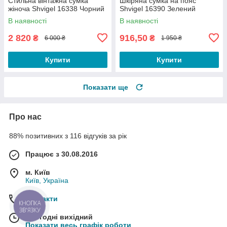
Стильна вінтажна сумка
Шкіряна сумка на пояс
жіноча Shvigel 16338 Чорний
Shvigel 16390 Зелений
В наявності
В наявності
2 820
916,50
₴
₴
6 000 ₴
1 950 ₴
Купити
Купити
Показати ще
Про нас
88% позитивних з 116 відгуків за рік
Працює з 30.08.2016
м. Київ
Київ, Україна
Контакти
КНОПКА
ЗВ'ЯЗКУ
Сьогодні вихідний
Показати весь графік роботи