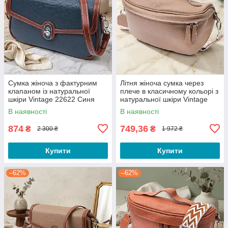
Сумка жіноча з фактурним
Літня жіноча сумка через
клапаном із натуральної
плече в класичному кольорі з
шкіри Vintage 22622 Синя
натуральної шкіри Vintage
22657 Бежева
В наявності
В наявності
874
749,36
₴
₴
2 300 ₴
1 972 ₴
Купити
Купити
–62%
–62%