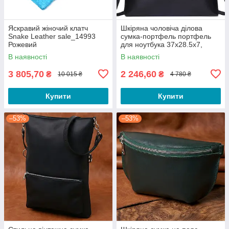
Яскравий жіночий клатч
Шкіряна чоловіча ділова
Snake Leather sale_14993
сумка-портфель портфель
Рожевий
для ноутбука 37х28.5х7,
дипломат для офіса Tiding
В наявності
В наявності
Bag 64028 чорний
3 805,70
2 246,60
₴
₴
10 015 ₴
4 780 ₴
Купити
Купити
–53%
–53%