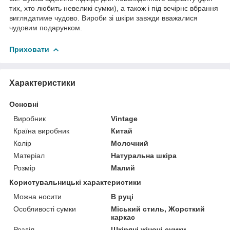
тих, хто любить невеликі сумки), а також і під вечірнє вбрання
виглядатиме чудово. Вироби зі шкіри завжди вважалися
чудовим подарунком.
Приховати
Характеристики
Основні
Виробник
Vintage
Країна виробник
Китай
Колір
Молочний
Матеріал
Натуральна шкіра
Розмір
Малий
Користувальницькі характеристики
Можна носити
В руці
Особливості сумки
Міський стиль, Жорсткий
каркас
Розділ
Шкіряні жіночі сумки