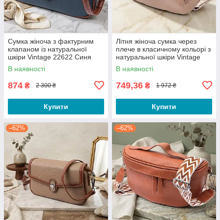
Сумка жіноча з фактурним
Літня жіноча сумка через
клапаном із натуральної
плече в класичному кольорі з
шкіри Vintage 22622 Синя
натуральної шкіри Vintage
22657 Бежева
В наявності
В наявності
874
749,36
₴
₴
2 300 ₴
1 972 ₴
Купити
Купити
–62%
–62%