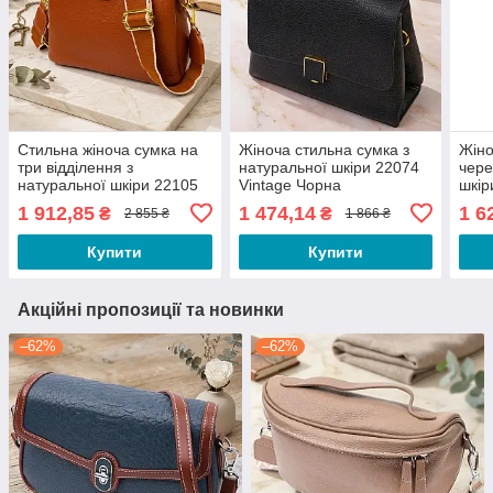
Стильна жіноча сумка на
Жіноча стильна сумка з
Жіно
три відділення з
натуральної шкіри 22074
чере
натуральної шкіри 22105
Vintage Чорна
шкір
Vintage Руда
Беж
1 912,85
1 474,14
1 6
₴
₴
2 855 ₴
1 866 ₴
Купити
Купити
Акційні пропозиції та новинки
–62%
–62%