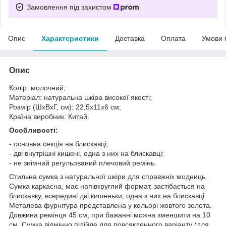
Замовлення під захистом
Опис
Характеристики
Доставка
Оплата
Умови 
Опис
Колір: молочний;
Матеріал: натуральна шкіра високої якості;
Розмір (ШхВхГ, см): 22,5х11х6 см;
Країна виробник: Китай.
Особливості:
- основна секція на блискавці;
- дві внутрішні кишені, одна з них на блискавці;
- не знімний регульований плечовий ремінь.
Стильна сумка з натуральної шкіри для справжніх модниць.
Сумка каркасна, має напівкруглий формат, застібається на
блискавку, всередині дві кишеньки, одна з них на блискавці.
Металева фурнітура представлена у кольорі жовтого золота.
Довжина ремінця 45 см, при бажанні можна зменшити на 10
см. Сумка відмінно підійде для повсякденного варіанту (для