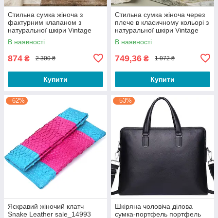
Стильна сумка жіноча з
Стильна сумка жіноча через
фактурним клапаном з
плече в класичному кольорі з
натуральної шкіри Vintage
натуральної шкіри Vintage
22620 Бежева
22658 Руда
В наявності
В наявності
874
749,36
₴
₴
2 300 ₴
1 972 ₴
Купити
Купити
–62%
–53%
Яскравий жіночий клатч
Шкіряна чоловіча ділова
Snake Leather sale_14993
сумка-портфель портфель