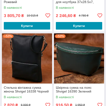
Рожевий
для ноутбука 37х28.5х7,
дипломат для офіса Tiding
В наявності
В наявності
Bag 64028 чорний
3 805,70
2 246,60
₴
₴
10 015 ₴
4 780 ₴
Купити
Купити
–53%
–53%
Стильна вінтажна сумка
Шкіряна сумка на пояс
жіноча Shvigel 16338 Чорний
Shvigel 16390 Зелений
В наявності
В наявності
2 820
916,50
₴
₴
6 000 ₴
1 950 ₴