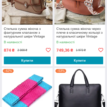
Стильна сумка жіноча з
Стильна сумка жіноча через
фактурним клапаном з
плече в класичному кольорі з
натуральної шкіри Vintage
натуральної шкіри Vintage
22620 Бежева
22658 Руда
В наявності
В наявності
874
749,36
₴
₴
2 300 ₴
1 972 ₴
Купити
Купити
–62%
–53%