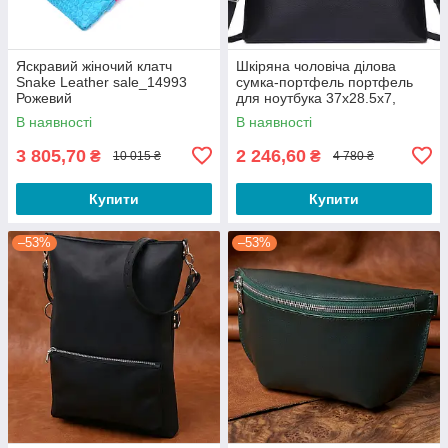
Яскравий жіночий клатч
Шкіряна чоловіча ділова
Snake Leather sale_14993
сумка-портфель портфель
Рожевий
для ноутбука 37х28.5х7,
дипломат для офіса Tiding
В наявності
В наявності
Bag 64028 чорний
3 805,70
2 246,60
₴
₴
10 015 ₴
4 780 ₴
Купити
Купити
–53%
–53%