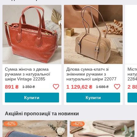
Сумка жіноча з двома
Ділова сумка-клатч зі
Міст
ручками з натуральної
знімними ручками з
нату
шкіри Vintage 22285
натуральної шкіри 22077
228
Коричнева
Vintage Бежева
891
1 129,62
2 8
₴
₴
1 350 ₴
1 686 ₴
Купити
Купити
Акційні пропозиції та новинки
–62%
–62%