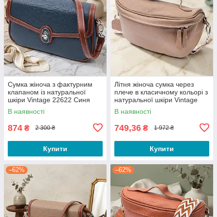
Сумка жіноча з фактурним
Літня жіноча сумка через
клапаном із натуральної
плече в класичному кольорі з
шкіри Vintage 22622 Синя
натуральної шкіри Vintage
22657 Бежева
В наявності
В наявності
874
749,36
₴
₴
2 300 ₴
1 972 ₴
Купити
Купити
–62%
–62%