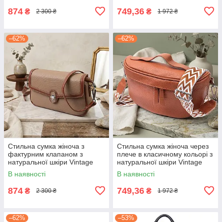
874
749,36
₴
₴
2 300 ₴
1 972 ₴
–62%
–62%
Стильна сумка жіноча з
Стильна сумка жіноча через
фактурним клапаном з
плече в класичному кольорі з
натуральної шкіри Vintage
натуральної шкіри Vintage
22620 Бежева
22658 Руда
В наявності
В наявності
874
749,36
₴
₴
2 300 ₴
1 972 ₴
–62%
–53%