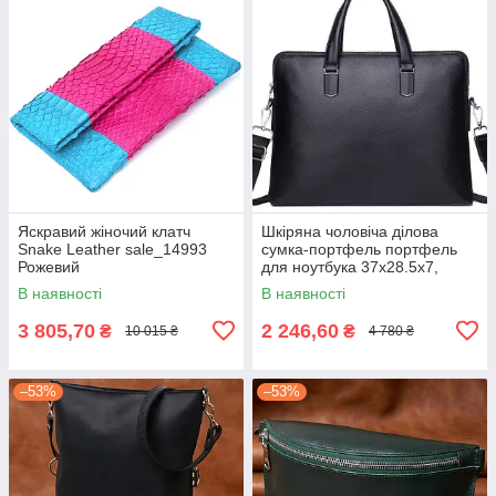
Яскравий жіночий клатч
Шкіряна чоловіча ділова
Snake Leather sale_14993
сумка-портфель портфель
Рожевий
для ноутбука 37х28.5х7,
дипломат для офіса Tiding
В наявності
В наявності
Bag 64028 чорний
3 805,70
2 246,60
₴
₴
10 015 ₴
4 780 ₴
–53%
–53%