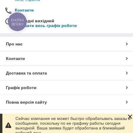
Контакти
КНОПКА
Сьогодні вихідний
ЗВ'ЯЗКУ
Показати весь графік роботи
Про нас
Контакти
Доставка та оплата
Графік роботи
Повна версія сайту
Сайт створено на маркетплейсі
Prom.ua
Сейчас компания не может быстро обрабатывать заказы и
сообщения, поскольку по ее графику работы сегодня
выходной. Ваша заявка будет обработана в ближайший
Політика конфіденційності
рабочий день.