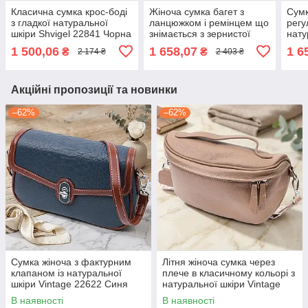
Класична сумка крос-боді
Жіноча сумка багет з
Сумк
з гладкої натуральної
ланцюжком і ремінцем що
регу
шкіри Shvigel 22841 Чорна
знімається з зернистої
нату
натуральної шкіри Shvigel
228
1 500,06
1 658,07
1 6
₴
₴
2 174 ₴
2 403 ₴
22837 Чорна
Акційні пропозиції та новинки
–62%
–62%
Сумка жіноча з фактурним
Літня жіноча сумка через
клапаном із натуральної
плече в класичному кольорі з
шкіри Vintage 22622 Синя
натуральної шкіри Vintage
22657 Бежева
В наявності
В наявності