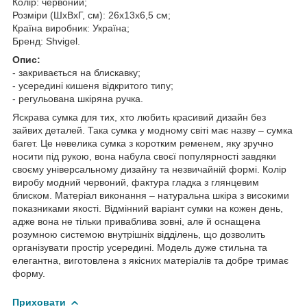
Колір: червоний;
Розміри (ШхВхГ, см): 26х13х6,5 см;
Країна виробник: Україна;
Бренд: Shvigel.
Опис:
- закривається на блискавку;
- усередині кишеня відкритого типу;
- регульована шкіряна ручка.
Яскрава сумка для тих, хто любить красивий дизайн без
зайвих деталей. Така сумка у модному світі має назву – сумка
багет. Це невелика сумка з коротким ременем, яку зручно
носити під рукою, вона набула своєї популярності завдяки
своєму універсальному дизайну та незвичайній формі. Колір
виробу модний червоний, фактура гладка з глянцевим
блиском. Матеріал виконання – натуральна шкіра з високими
показниками якості. Відмінний варіант сумки на кожен день,
адже вона не тільки приваблива зовні, але й оснащена
розумною системою внутрішніх відділень, що дозволить
організувати простір усередині. Модель дуже стильна та
елегантна, виготовлена з якісних матеріалів та добре тримає
форму.
Приховати