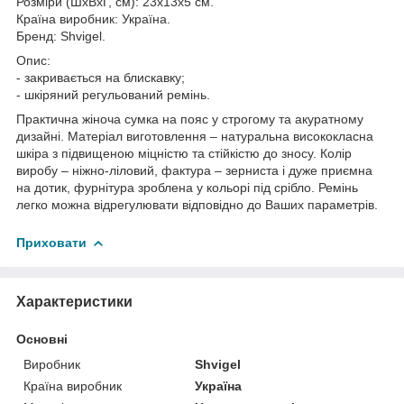
Розміри (ШхВхГ, см): 23х13х5 см.
Країна виробник: Україна.
Бренд: Shvigel.
Опис:
- закривається на блискавку;
- шкіряний регульований ремінь.
Практична жіноча сумка на пояс у строгому та акуратному
дизайні. Матеріал виготовлення – натуральна висококласна
шкіра з підвищеною міцністю та стійкістю до зносу. Колір
виробу – ніжно-ліловий, фактура – зерниста і дуже приємна
на дотик, фурнітура зроблена у кольорі під срібло. Ремінь
легко можна відрегулювати відповідно до Ваших параметрів.
Приховати
Характеристики
Основні
Виробник
Shvigel
Країна виробник
Україна