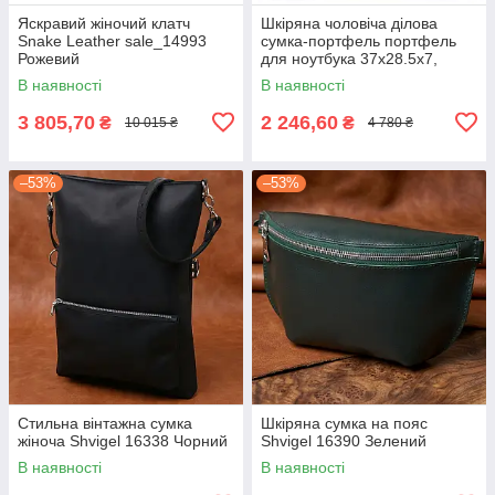
Яскравий жіночий клатч
Шкіряна чоловіча ділова
Snake Leather sale_14993
сумка-портфель портфель
Рожевий
для ноутбука 37х28.5х7,
дипломат для офіса Tiding
В наявності
В наявності
Bag 64028 чорний
3 805,70
2 246,60
₴
₴
10 015 ₴
4 780 ₴
–53%
–53%
Стильна вінтажна сумка
Шкіряна сумка на пояс
жіноча Shvigel 16338 Чорний
Shvigel 16390 Зелений
В наявності
В наявності