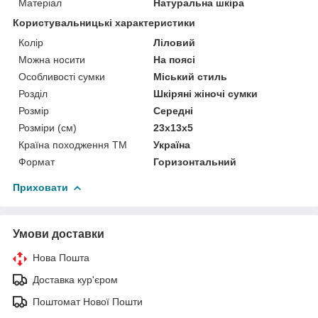
Матеріал
Натуральна шкіра
Користувальницькі характеристики
Колір
Ліловий
Можна носити
На поясі
Особливості сумки
Міський стиль
Розділ
Шкіряні жіночі сумки
Розмір
Середні
Розміри (см)
23х13х5
Країна походження ТМ
Україна
Формат
Горизонтальний
Приховати
Умови доставки
Нова Пошта
Доставка кур'єром
Поштомат Нової Пошти