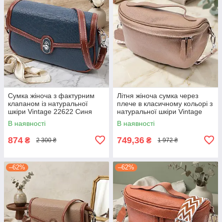
Сумка жіноча з фактурним
Літня жіноча сумка через
клапаном із натуральної
плече в класичному кольорі з
шкіри Vintage 22622 Синя
натуральної шкіри Vintage
22657 Бежева
В наявності
В наявності
874
749,36
₴
₴
2 300 ₴
1 972 ₴
–62%
–62%