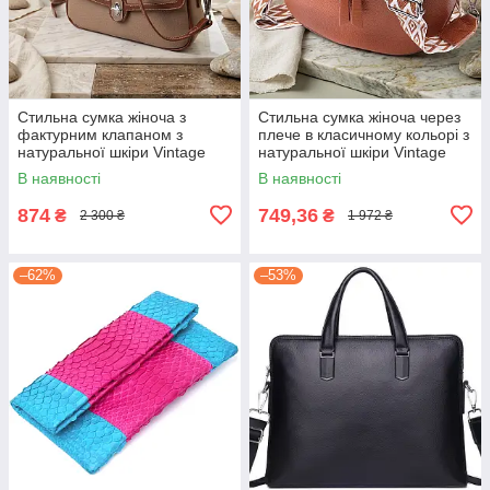
Стильна сумка жіноча з
Стильна сумка жіноча через
фактурним клапаном з
плече в класичному кольорі з
натуральної шкіри Vintage
натуральної шкіри Vintage
22620 Бежева
22658 Руда
В наявності
В наявності
874
749,36
₴
₴
2 300 ₴
1 972 ₴
–62%
–53%