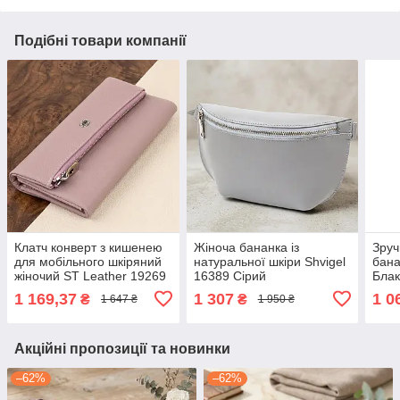
Подібні товари компанії
Клатч конверт з кишенею
Жіноча бананка із
Зруч
для мобільного шкіряний
натуральної шкіри Shvigel
бана
жіночий ST Leather 19269
16389 Сірий
Блак
Ліловий
1 169,37
1 307
1 0
₴
₴
1 647 ₴
1 950 ₴
Акційні пропозиції та новинки
–62%
–62%