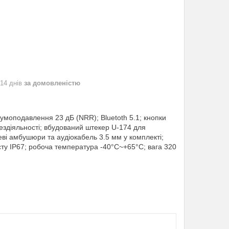
 14 днів
за домовленістю
шумоподавлення 23 дБ (NRR); Bluetoth 5.1; кнопки
бездіяльності; вбудований штекер U-174 для
елеві амбушюри та аудіокабель 3.5 мм у комплекті;
сту IP67; робоча температура -40°C~+65°C; вага 320