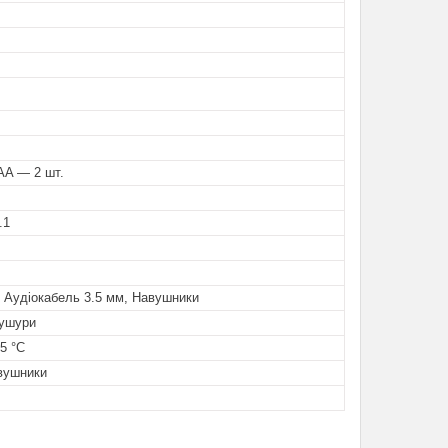
AA — 2 шт.
.1
 Аудіокабель 3.5 мм, Навушники
бушури
65 °C
авушники