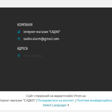
Інтернет-магазин "САДКО"
sadko.alarm@gmail.com
Київ, Україна
Сайт створений на маркетплейсі
Prom.ua
Інтернет-магазин "САДКО" |
Поскаржитися на контент
|
Політика конфіденційнос
Select Language
▼