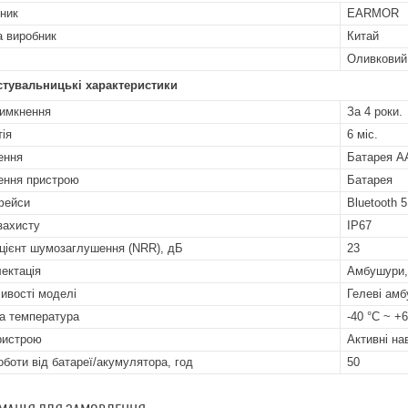
ник
EARMOR
а виробник
Китай
Оливковий
стувальницькі характеристики
имкнення
За 4 роки.
тія
6 міс.
ення
Батарея A
ння пристрою
Батарея
фейси
Bluetooth 5
захисту
IP67
цієнт шумозаглушення (NRR), дБ
23
ектація
Амбушури,
ивості моделі
Гелеві ам
а температура
-40 °C ~ +
ристрою
Активні н
оботи від батареї/акумулятора, год
50