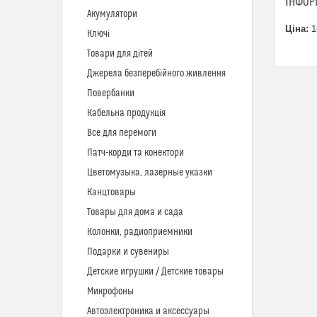
ІНФОР
Акумулятори
Ціна:
1
Ключі
Товари для дітей
Джерела безперебійного живлення
Повербанки
Кабельна продукція
Все для перемоги
Патч-корди та конектори
Цветомузыка, лазерные указки
Канцтовары
Товары для дома и сада
Колонки, радиоприемники
Подарки и сувениры
Детские игрушки / Детские товары
Микрофоны
Автоэлектроника и аксессуары