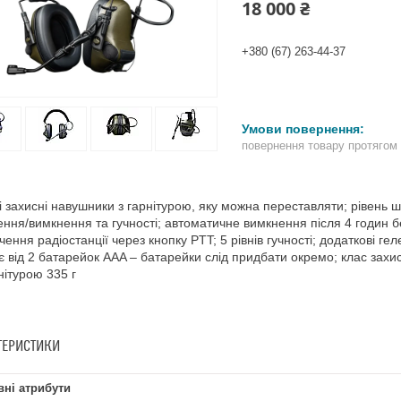
18 000 ₴
+380 (67) 263-44-37
повернення товару протягом
і захисні навушники з гарнітурою, яку можна переставляти; рівень 
ення/вимкнення та гучності; автоматичне вимкнення після 4 годин 
чення радіостанції через кнопку PTT; 5 рівнів гучності; додаткові г
 від 2 батарейок AAA – батарейки слід придбати окремо; клас захи
рнітурою 335 г
ТЕРИСТИКИ
ні атрибути