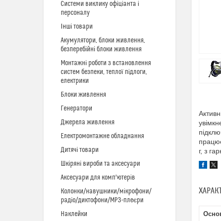
Системи виклику офіціанта і
персоналу
Інші товари
Акумулятори, блоки живлення,
безперебійні блоки живлення
Монтажні роботи з встановлення
систем безпеки, теплої підлоги,
електрики
Блоки живлення
Генератори
Активн
Джерела живлення
увімкн
підклю
Електромонтажне обладнання
працює
Дитячі товари
г, з га
Шкіряні вироби та аксесуари
Аксесуари для комп'ютерів
ХАРАК
Колонки/навушники/мікрофони/
радіо/диктофони/MP3-плеєри
Наклейки
Основ