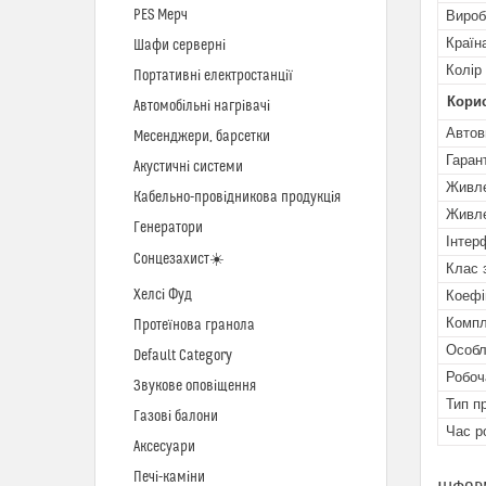
PES Мерч
Вироб
Країн
Шафи серверні
Колір
Портативні електростанції
Кори
Автомобільні нагрівачі
Автов
Месенджери, барсетки
Гаран
Акустичні системи
Живл
Кабельно-провідникова продукція
Живле
Генератори
Інтер
Сонцезахист☀️
Клас 
Хелсі Фуд
Коефі
Компл
Протеїнова гранола
Особл
Default Category
Робоч
Звукове оповіщення
Тип п
Газові балони
Час р
Аксесуари
Печі-каміни