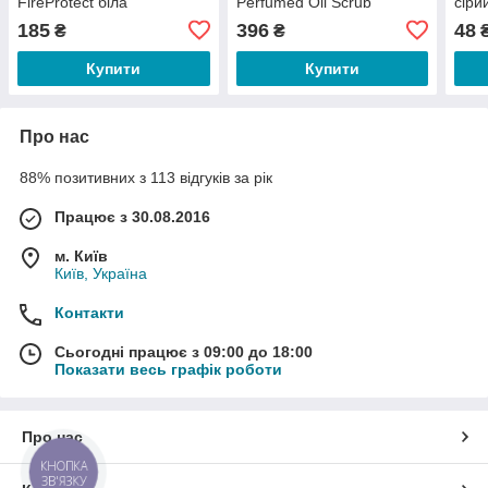
FireProtect біла
Perfumed Oil Scrub
сір
Flowers, 200 г
0.5G
185
396
48
₴
₴
Купити
Купити
Про нас
88% позитивних з 113 відгуків за рік
Працює з 30.08.2016
м. Київ
Київ, Україна
Контакти
Сьогодні працює з 09:00 до 18:00
Показати весь графік роботи
Про нас
КНОПКА
ЗВ'ЯЗКУ