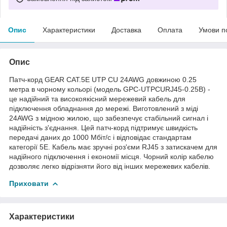
Опис
Характеристики
Доставка
Оплата
Умови п
Опис
Патч-корд GEAR САТ.5E UTP CU 24AWG довжиною 0.25
метра в чорному кольорі (модель GPC-UTPCURJ45-0.25B) -
це надійний та високоякісний мережевий кабель для
підключення обладнання до мережі. Виготовлений з міді
24AWG з мідною жилою, що забезпечує стабільний сигнал і
надійність з'єднання. Цей патч-корд підтримує швидкість
передачі даних до 1000 Мбіт/с і відповідає стандартам
категорії 5Е. Кабель має зручні роз'єми RJ45 з затискачем для
надійного підключення і економії місця. Чорний колір кабелю
дозволяє легко відрізняти його від інших мережевих кабелів.
Приховати
Характеристики