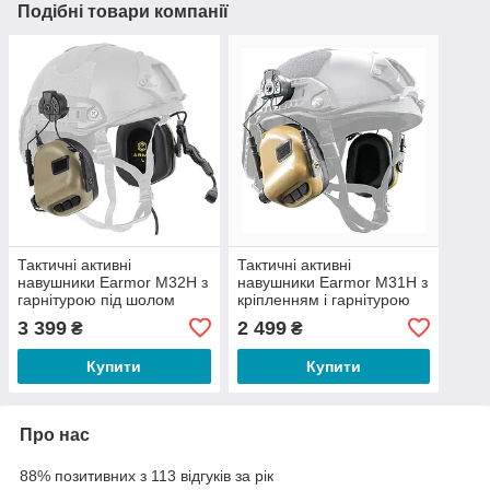
Подібні товари компанії
Тактичні активні
Тактичні активні
навушники Earmor M32Н з
навушники Earmor M31Н з
гарнітурою під шолом
кріпленням і гарнітурою
Койот
під шолом Койот
3 399
2 499
₴
₴
Купити
Купити
Про нас
88% позитивних з 113 відгуків за рік