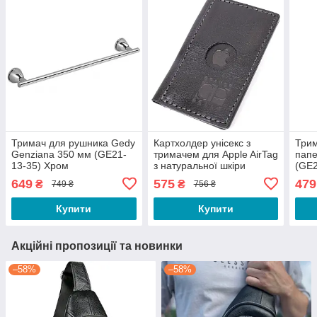
Тримач для рушника Gedy
Картхолдер унісекс з
Трим
Genziana 350 мм (GE21-
тримачем для Apple AirTag
папе
13-35) Хром
з натуральної шкіри
(GE2
GRANDE PELLE 11607
649
575
479
₴
₴
749 ₴
756 ₴
Чорний
Купити
Купити
Акційні пропозиції та новинки
–58%
–58%