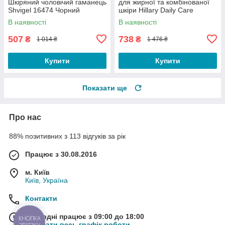
Шкіряний чоловічий гаманець
для жирної та комбінованої
Shvigel 16474 Чорний
шкіри Hillary Daily Care
Complex for Oily &
В наявності
В наявності
Combination Skin
507
738
₴
₴
1 014 ₴
1 476 ₴
Купити
Купити
Показати ще
Про нас
88% позитивних з 113 відгуків за рік
Працює з 30.08.2016
м. Київ
Київ, Україна
Контакти
Сьогодні працює з 09:00 до 18:00
КНОПКА
Показати весь графік роботи