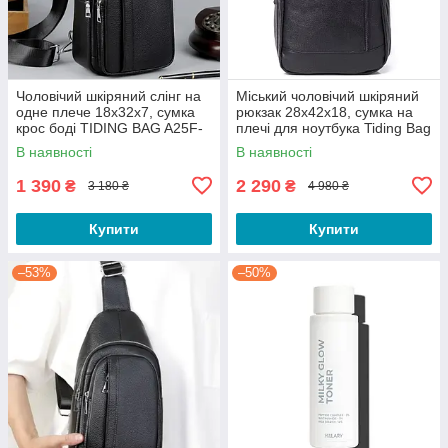
Чоловічий шкіряний слінг на
Міський чоловічий шкіряний
одне плече 18х32х7, сумка
рюкзак 28х42х18, сумка на
крос боді TIDING BAG A25F-
плечі для ноутбука Tiding Bag
3204-1A чорна
B2-03555A, чорна
В наявності
В наявності
1 390
2 290
₴
₴
3 180 ₴
4 980 ₴
Купити
Купити
–53%
–50%