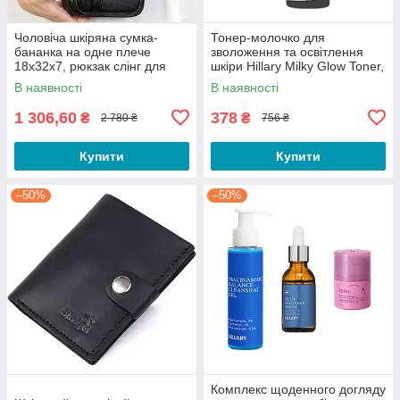
Чоловіча шкіряна сумка-
Тонер-молочко для
бананка на одне плече
зволоження та освітлення
18х32х7, рюкзак слінг для
шкіри Hillary Milky Glow Toner,
телефону та дрібниці TIDING
100 мл
В наявності
В наявності
BAG 83228 чорний
1 306,60
378
₴
₴
2 780 ₴
756 ₴
Купити
Купити
–50%
–50%
Комплекс щоденного догляду