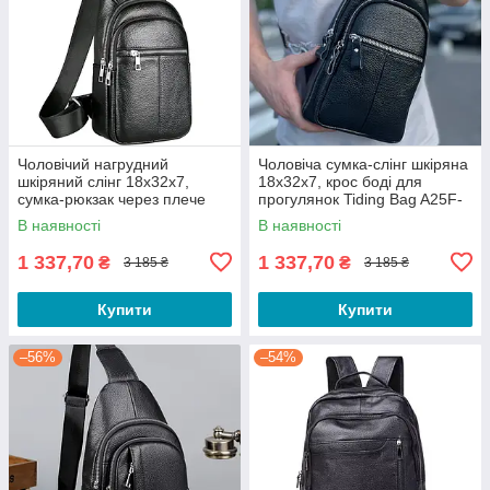
Чоловічий нагрудний
Чоловіча сумка-слінг шкіряна
шкіряний слінг 18х32х7,
18х32х7, крос боді для
сумка-рюкзак через плече
прогулянок Tiding Bag A25F-
TIDING BAG-MK 83423 чорна
5060A чорна
В наявності
В наявності
1 337,70
1 337,70
₴
₴
3 185 ₴
3 185 ₴
Купити
Купити
–56%
–54%