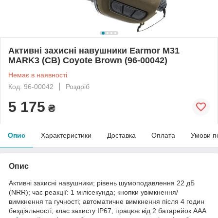
Активні захисні навушники Earmor M31
MARK3 (CB) Coyote Brown (96-00042)
Немає в наявності
Код: 96-00042
Роздріб
5 175
₴
Опис
Характеристики
Доставка
Оплата
Умови п
Опис
Активні захисні навушники; рівень шумоподавлення 22 дБ
(NRR); час реакції: 1 мілісекунда; кнопки увімкнення/
вимкнення та гучності; автоматичне вимкнення після 4 годин
бездіяльності; клас захисту IP67; працює від 2 батарейок AAA