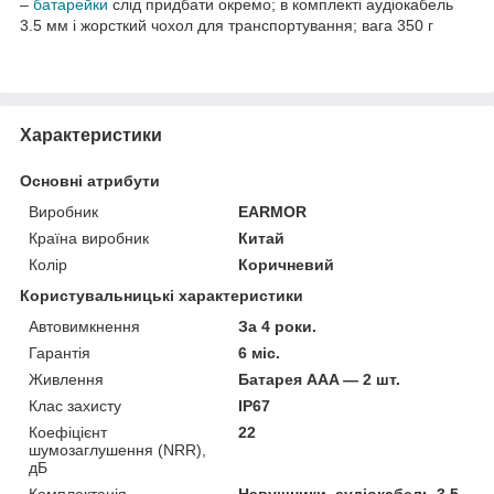
–
батарейки
слід придбати окремо; в комплекті аудіокабель
3.5 мм і жорсткий чохол для транспортування; вага 350 г
Характеристики
Основні атрибути
Виробник
EARMOR
Країна виробник
Китай
Колір
Коричневий
Користувальницькі характеристики
Автовимкнення
За 4 роки.
Гарантія
6 міс.
Живлення
Батарея AAA — 2 шт.
Клас захисту
IP67
Коефіцієнт
22
шумозаглушення (NRR),
дБ
Комплектація
Навушники, аудіокабель 3.5