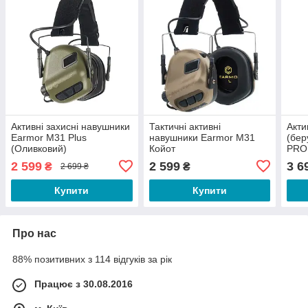
Активні захисні навушники
Тактичні активні
Акти
Earmor M31 Plus
навушники Earmor M31
(бер
(Оливковий)
Койот
PRO 
(96-
2 599
2 599
3 6
₴
₴
2 699 ₴
Купити
Купити
Про нас
88% позитивних з 114 відгуків за рік
Працює з 30.08.2016