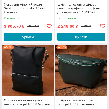
Яскравий жіночий клатч
Шкіряна чоловіча ділова
Snake Leather sale_14993
сумка-портфель портфель
Рожевий
для ноутбука 37х28.5х7,
дипломат для офіса Tiding
В наявності
В наявності
Bag 64028 чорний
3 805,70
2 246,60
₴
₴
10 015 ₴
4 780 ₴
Купити
Купити
–53%
–53%
Стильна вінтажна сумка
Шкіряна сумка на пояс
жіноча Shvigel 16338 Чорний
Shvigel 16390 Зелений