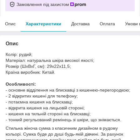
Замовлення під захистом
Опис
Характеристики
Доставка
Оплата
Умови 
Опис
Колір: рудий;
Матеріал: натуральна шкіра високої якості;
Розмір (ШхВхГ, см): 29х22х11,5;
Країна виробник: Китай.
Особливості:
- основне відділення на блискавці з кишенею-перегородкою;
- 2 відкритих кишені для телефону;
- потаємна кишеня на блискавці;
- відкрита кишеня на лицьовій стороні;
- кишеня на тильній стороні на блискавці;
- тонкий регульований ремінець зі шкіри, що знімається.
Стильна жіноча сумка з класичним дизайном в рудому
кольорі. Сумка буде до душі будь-якій дівчині. За рахунок
свого невимушеного дизайну вона підійде під будь-який