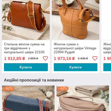
Стильна жіноча сумка на
Жіноча сумка з
Жіно
три відділення з
натуральної шкіри Vintage
відд
натуральної шкіри 22105
22994 Рудий
шкір
Vintage Руда
1 912,85
1 973,16
1 9
₴
₴
2 855 ₴
2 436 ₴
Купити
Купити
Акційні пропозиції та новинки
–62%
–62%