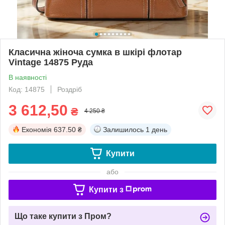
Класична жіноча сумка в шкірі флотар
Vintage 14875 Руда
В наявності
Код: 14875
Роздріб
3 612,50
₴
4 250 ₴
Економія
637.50 ₴
Залишилось
1 день
Купити
або
Купити з
Що таке купити з Пром?