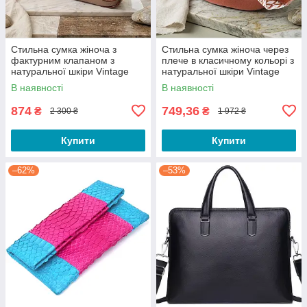
Стильна сумка жіноча з
Стильна сумка жіноча через
фактурним клапаном з
плече в класичному кольорі з
натуральної шкіри Vintage
натуральної шкіри Vintage
22620 Бежева
22658 Руда
В наявності
В наявності
874
749,36
₴
₴
2 300 ₴
1 972 ₴
Купити
Купити
–62%
–53%