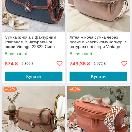
Сумка жіноча з фактурним
Літня жіноча сумка через
клапаном із натуральної
плече в класичному кольорі з
шкіри Vintage 22622 Синя
натуральної шкіри Vintage
22657 Бежева
В наявності
В наявності
874
749,36
₴
₴
2 300 ₴
1 972 ₴
Купити
Купити
–62%
–62%