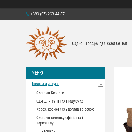
+380 (67) 263-44-37
Садко - Товары для Всей Семьи
Товары и услуги
Системи Безпеки
Одяг для вагітних і годуючих
Краса, косметика і догляд за собою
Системи виклику офіціанта і
персоналу
Інші товари