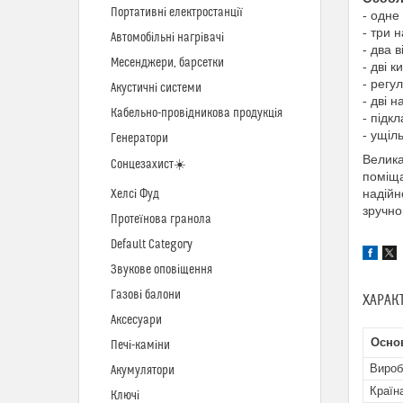
Портативні електростанції
- одне
- три 
Автомобільні нагрівачі
- два 
Месенджери, барсетки
- дві к
- регу
Акустичні системи
- дві н
Кабельно-провідникова продукція
- підк
- ущіл
Генератори
Велика
Сонцезахист☀️
поміща
надійн
Хелсі Фуд
зручно
Протеїнова гранола
Default Category
Звукове оповіщення
Газові балони
ХАРАК
Аксесуари
Осно
Печі-каміни
Вироб
Акумулятори
Країн
Ключі