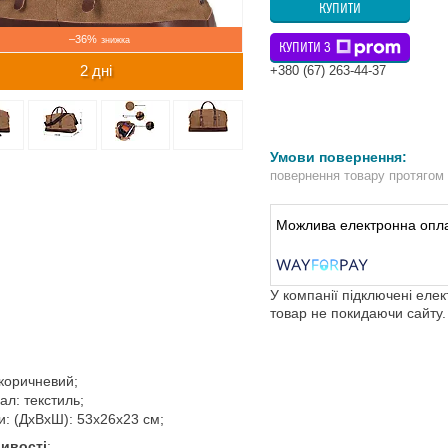
КУПИТИ
–36%
КУПИТИ З
2 дні
+380 (67) 263-44-37
повернення товару протягом
У компанії підключені еле
товар не покидаючи сайту.
 коричневий;
ал: текстиль;
и: (ДхВхШ): 53х26х23 см;
ивості
: