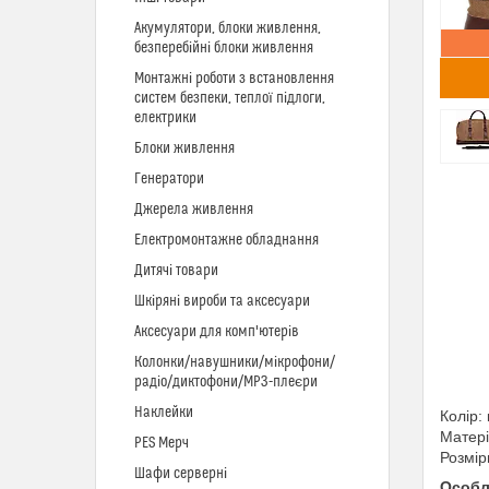
Акумулятори, блоки живлення,
безперебійні блоки живлення
Монтажні роботи з встановлення
систем безпеки, теплої підлоги,
електрики
Блоки живлення
Генератори
Джерела живлення
Електромонтажне обладнання
Дитячі товари
Шкіряні вироби та аксесуари
Аксесуари для комп'ютерів
Колонки/навушники/мікрофони/
радіо/диктофони/MP3-плеєри
Наклейки
Колір:
Матері
PES Мерч
Розмір
Шафи серверні
Особл