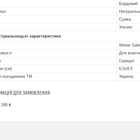
Бордовий
іал
Натуральн
Сумка
Унісекс
стувальницькі характеристики
Winter Sale
ивості
Для візито
р
Середні
ри (см)
6,5х9,5
а походження ТМ
Україна
МАЦІЯ ДЛЯ ЗАМОВЛЕННЯ
 288 ₴