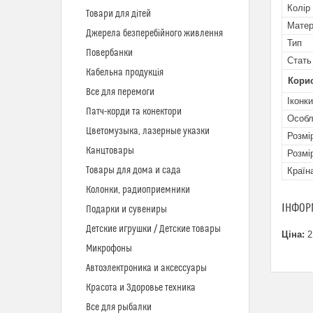
Колір
Товари для дітей
Матер
Джерела безперебійного живлення
Тип
Повербанки
Стать
Кабельна продукція
Кори
Все для перемоги
Іконки
Патч-корди та конектори
Особл
Цветомузыка, лазерные указки
Розмі
Канцтовары
Розмі
Товары для дома и сада
Країн
Колонки, радиоприемники
ІНФОР
Подарки и сувениры
Детские игрушки / Детские товары
Ціна:
2
Микрофоны
Автоэлектроника и аксессуары
Красота и Здоровье техника
Все для рыбалки