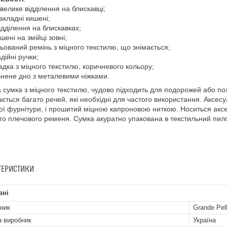
 велике відділення на блискавці;
накладні кишені;
відділення на блискавках;
ишені на змійці зовні;
льований ремінь з міцного текстилю, що знімається;
адійні ручки;
ладка з міцного текстилю, коричневого кольору;
ьнене дно з металевими ніжками.
 сумка з міцного текстилю, чудово підходить для подорожей або похо
ється багато речей, які необхідні для частого використання. Аксес
ої фурнітури, і прошитий міцною капроновою ниткою. Носиться аксе
го плечового ременя. Сумка акуратно упакована в текстильний пил
ТЕРИСТИКИ
вні
ник
Grande Pel
а виробник
Україна