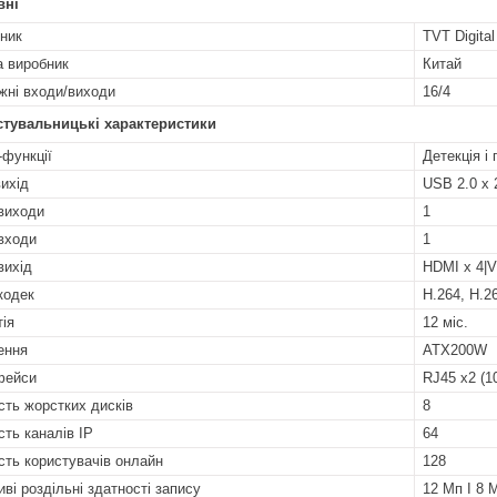
вні
ник
TVT Digital
а виробник
Китай
жні входи/виходи
16/4
стувальницькі характеристики
-функції
Детекція і
ихід
USB 2.0 x 
виходи
1
входи
1
вихід
HDMI x 4|
кодек
H.264, H.2
тія
12 міс.
ення
ATX200W
фейси
RJ45 x2 (1
ість жорстких дисків
8
сть каналів IP
64
ість користувачів онлайн
128
ві роздільні здатності запису
12 Мп І 8 М