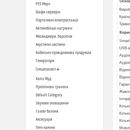
Осно
PES Мерч
Вироб
Шафи серверні
Країн
Портативні електростанції
Триво
Автомобільні нагрівачі
Кори
Месенджери, барсетки
Smart
Акустичні системи
USB-в
Кабельно-провідникова продукція
Аудіо
Генератори
Аудіо
Сонцезахист☀️
Відео
Відео
Хелсі Фуд
Гаран
Протеїнова гранола
Живл
Default Category
Інтер
Звукове оповіщення
Кільк
Газові балони
Кількі
Аксесуари
Кільк
Печі-каміни
Можли