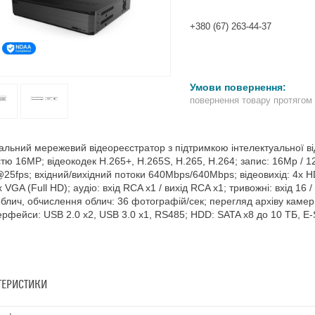
+380 (67) 263-44-37
повернення товару протягом
альний мережевий відеореєстратор з підтримкою інтелектуальної в
стю 16MP; відеокодек H.265+, H.265S, H.265, H.264; запис: 16Mp / 1
25fps; вхідний/вихідний потоки 640Mbps/640Mbps; відеовихід: 4x H
 VGA (Full HD); аудіо: вхід RCA x1 / вихід RCA x1; тривожні: вхід 16 /
блич, обчислення облич: 36 фотографій/сек; перегляд архіву кам
терфейси: USB 2.0 x2, USB 3.0 x1, RS485; HDD: SATA x8 до 10 ТБ, E
ТЕРИСТИКИ