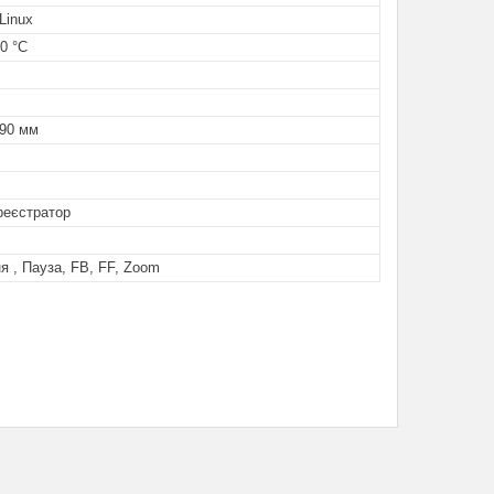
Linux
50 °C
 90 мм
реєстратор
я , Пауза, FB, FF, Zoom