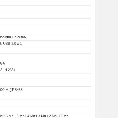
 порівняння облич
2, USB 3.0 x 1
VGA
65, H.265+
000 Mb)|RS485
п І 6 Мп І 5 Мп І 4 Мп І 3 Мп І 2 Мп, 16 Мп