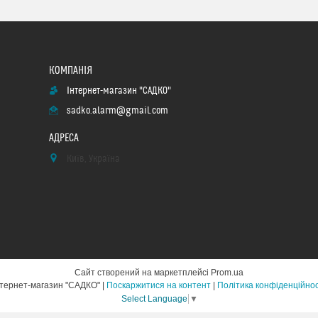
Інтернет-магазин "САДКО"
sadko.alarm@gmail.com
Київ, Україна
Сайт створений на маркетплейсі
Prom.ua
Інтернет-магазин "САДКО" |
Поскаржитися на контент
|
Політика конфіденційнос
Select Language
▼