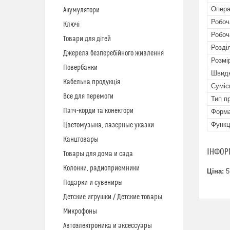
Опера
Акумулятори
Робоч
Ключі
Робоч
Товари для дітей
Розді
Джерела безперебійного живлення
Розмі
Повербанки
Швидк
Кабельна продукція
Суміс
Все для перемоги
Тип п
Патч-корди та конектори
Форма
Функц
Цветомузыка, лазерные указки
Канцтовары
ІНФОР
Товары для дома и сада
Колонки, радиоприемники
Ціна:
5
Подарки и сувениры
Детские игрушки / Детские товары
Микрофоны
Автоэлектроника и аксессуары