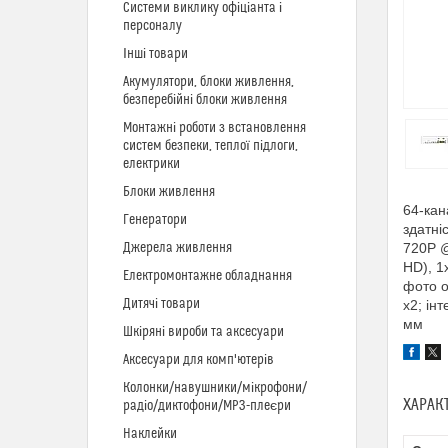
Системи виклику офіціанта і
персоналу
Інші товари
Акумулятори, блоки живлення,
безперебійні блоки живлення
Монтажні роботи з встановлення
систем безпеки, теплої підлоги,
електрики
Блоки живлення
64-кан
Генератори
здатні
Джерела живлення
720P @
HD), 1x
Електромонтажне обладнання
фото о
Дитячі товари
x2; ін
мм
Шкіряні вироби та аксесуари
Аксесуари для комп'ютерів
Колонки/навушники/мікрофони/
ХАРАК
радіо/диктофони/MP3-плеєри
Наклейки