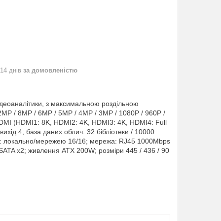
 14 днів
за домовленістю
ідеоаналітики, з максимальною роздільною
2MP / 8MP / 6MP / 5MP / 4MP / 3MP / 1080P / 960P /
DMI (HDMI1: 8K, HDMI2: 4K, HDMI3: 4K, HDMI4: Full
 вихід 4; база даних облич: 32 бібліотеки / 10000
ер: локально/мережею 16/16; мережа: RJ45 1000Mbps
-SATA x2; живлення ATX 200W; розміри 445 / 436 / 90