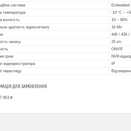
ційна система
Embedded 
а температура
-10 °C ~ +
а вологість
10 ~ 90%
льна здатність відеосигналу
16 Мп
ри
445 / 436 /
ість запису
25 к/с
ність
ONVIF
ристрою
NVR-відео
т відеореєстратора
IP
ії перегляду
Відтворенн
МАЦІЯ ДЛЯ ЗАМОВЛЕННЯ
7 953 ₴