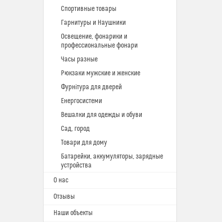
Спортивные товары
Гарнитуры и Наушники
Освещение, фонарики и
профессиональные фонари
Часы разные
Рюкзаки мужские и женские
Фурнітура для дверей
Енергосистеми
Вешалки для одежды и обуви
Сад, город
Товари для дому
Батарейки, аккумуляторы, зарядные
устройства
О нас
Отзывы
Наши объекты