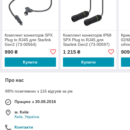
Комплект конекторів SPX
Комплект конекторів IP68
Кри
Plug to RJ45 для Starlink
SPX Plug to RJ45 для
02/6
Gen2 (73-00564)
Starlink Gen2 (73-00597)
обти
RJ45
990
1 215
909
₴
₴
0011
Купити
Купити
Про нас
88% позитивних з 116 відгуків за рік
Працює з 30.08.2016
м. Київ
Київ, Україна
Контакти