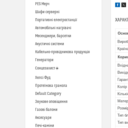
PES Мерч
Шафи серверні
ХАРАК
Портативні електростанції
Автомобільні нагрівачі
Осно
Месенджери, барсетки
Вироб
Акустичні системи
Країн
Кабельно-провідникова продукція
Кори
Генератори
Вхідн
Сонцезахист☀️
Вихід
Хелсі Фуд
Гаран
Протеїнова гранола
Колір
Default Category
Кільк
Матер
Звукове оповіщення
Розмі
Газові балони
Тип б
Аксесуари
Тип в
Печі-каміни