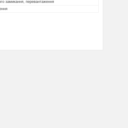
ого замикання, перевантаження
ення