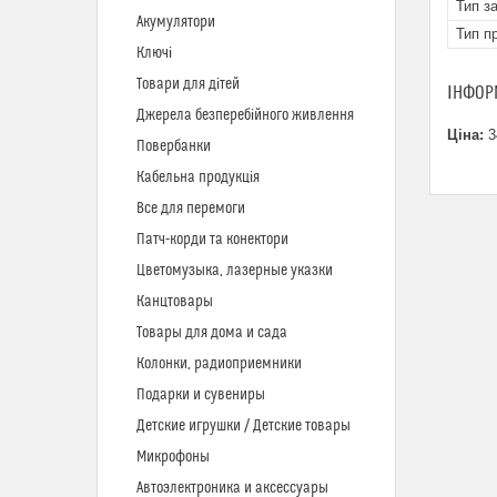
Тип з
Акумулятори
Тип п
Ключі
Товари для дітей
ІНФОР
Джерела безперебійного живлення
Ціна:
3
Повербанки
Кабельна продукція
Все для перемоги
Патч-корди та конектори
Цветомузыка, лазерные указки
Канцтовары
Товары для дома и сада
Колонки, радиоприемники
Подарки и сувениры
Детские игрушки / Детские товары
Микрофоны
Автоэлектроника и аксессуары