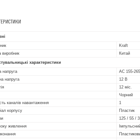
ТЕРИСТИКИ
вні
ник
Kraft
а виробник
Китай
стувальницькі характеристики
а напруга
AC 155-26
на напруга
12 В
тія
12 міс.
Чорний
ість каналів навантаження
1
іал корпусу
Пластик
ри
125 / 55 / 
локу живлення
Імпульсни
иконання
Пластиков