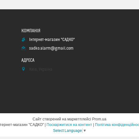
Інтернет-магазин "САДКО"
sadko.alarm@gmail.com
Київ, Україна
Сайт створений на маркетплейсі
Prom.ua
Інтернет-магазин "САДКО" |
Поскаржитися на контент
|
Політика конфіденційнос
Select Language
▼