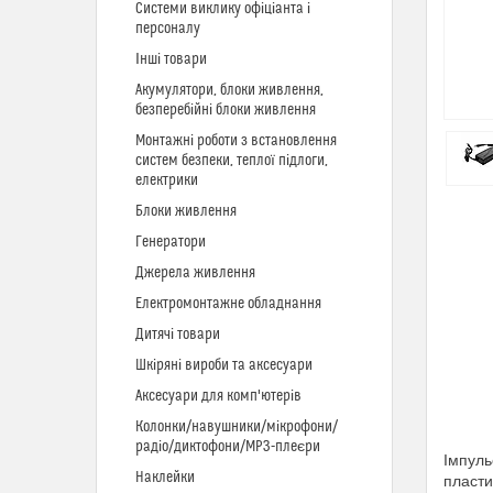
Системи виклику офіціанта і
персоналу
Інші товари
Акумулятори, блоки живлення,
безперебійні блоки живлення
Монтажні роботи з встановлення
систем безпеки, теплої підлоги,
електрики
Блоки живлення
Генератори
Джерела живлення
Електромонтажне обладнання
Дитячі товари
Шкіряні вироби та аксесуари
Аксесуари для комп'ютерів
Колонки/навушники/мікрофони/
радіо/диктофони/MP3-плеєри
Імпуль
Наклейки
пласти