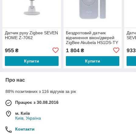
Датчик руху Zigbee SEVEN
Бездротовий датчик
Датч
HOME Z-7062
відчинення вікон/дверей
SEV
ZigBee Akubela HS1DS-TY
(00-00001241)
955
1 804
933
₴
₴
Купити
Купити
Про нас
88% позитивних з 116 відгуків за рік
Працює з 30.08.2016
м. Київ
Київ, Україна
Контакти