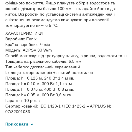
фінішного покриття. Якщо плануєте обігрів водостоків та
жолобів діаметром більше 100 мм – вкладайте його в дві
нитки. Всі роботи по установці системи антизледеніння і
сніготанення рекомендуємо виконувати при плюсовій
температурі не нижче 5 °C.
ХАРАКТЕРИСТИКИ
Виробник: Fenix
Країна виробник: Чехія
Модель: ADPSV 30 W/m
Спосіб монтажу: під тротуарну плитку, в ринви, водостоки та ін
Товщина нагрівального кабелю: 6,5 мм
Тип кабелю: двожильний екранований
Ізоляція: фторполімерів + зшитий поліетилен
Площа: h= 0,125 м, 240 Вт 1,4 м кв.
Площа: h= 0,10 м, 300 Вт 1,1 кв. м
Площа: h= 0,075 м, 400 Вт 0,8 м кв.
Площа: h= 0,05 м, 600 Вт 0,6 м кв.
Гарантія: 10 років
Сертифікований: IEC 1423-1 / IEC 1423-2 – APPLUS №
07/32001036
Приховати