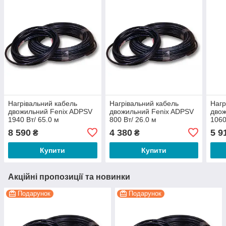
Нагрівальний кабель
Нагрівальний кабель
Нагр
двожильний Fenix ADPSV
двожильний Fenix ADPSV
двож
1940 Вт/ 65.0 м
800 Вт/ 26.0 м
1060
8 590
4 380
5 9
₴
₴
Купити
Купити
Акційні пропозиції та новинки
Подарунок
Подарунок