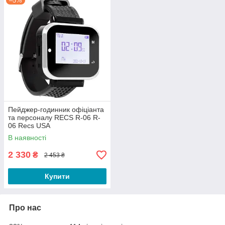
–5%
Пейджер-годинник офіціанта
та персоналу RECS R-06 R-
06 Recs USA
В наявності
2 330
₴
2 453 ₴
Купити
Про нас