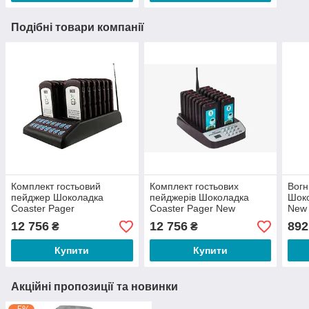
Подібні товари компанії
Комплект гостьовий
Комплект гостьових
Вог
пейджер Шоколадка
пейджерів Шоколадка
Шоко
Coaster Pager
Coaster Pager New
New
12 756
12 756
892
₴
₴
Купити
Купити
Акційні пропозиції та новинки