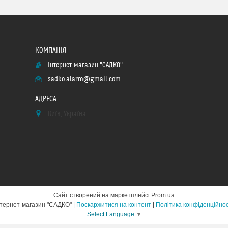
Інтернет-магазин "САДКО"
sadko.alarm@gmail.com
Київ, Україна
Сайт створений на маркетплейсі
Prom.ua
Інтернет-магазин "САДКО" |
Поскаржитися на контент
|
Політика конфіденційнос
Select Language
▼