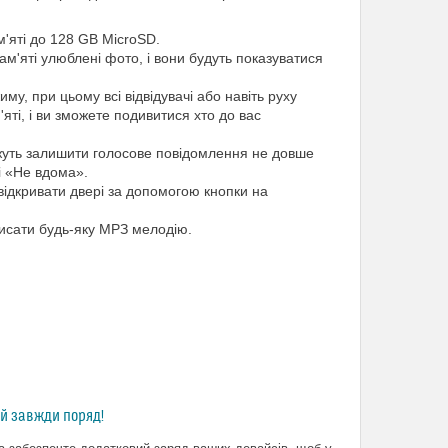
м'яті до 128 GB MicroSD.
м'яті улюблені фото, і вони будуть показуватися
му, при цьому всі відвідувачі або навіть руху
'яті, і ви зможете подивитися хто до вас
ожуть залишити голосове повідомлення не довше
і «Не вдома».
відкривати двері за допомогою кнопки на
писати будь-яку МРЗ мелодію.
ий завжди поряд!