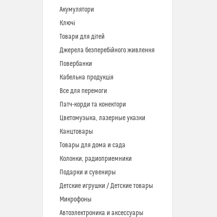
Акумулятори
Ключі
Товари для дітей
Джерела безперебійного живлення
Повербанки
Кабельна продукція
Все для перемоги
Патч-корди та конектори
Цветомузыка, лазерные указки
Канцтовары
Товары для дома и сада
Колонки, радиоприемники
Подарки и сувениры
Детские игрушки / Детские товары
Микрофоны
Автоэлектроника и аксессуары