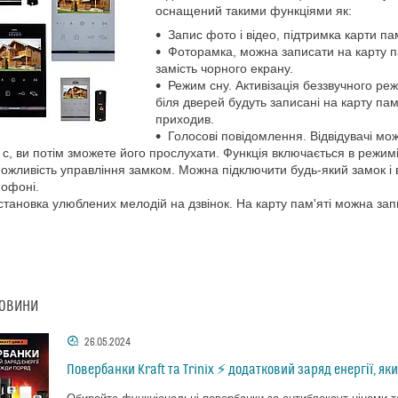
оснащений такими функціями як:
Запис фото і відео, підтримка карти па
Фоторамка, можна записати на карту па
замість чорного екрану.
Режим сну. Активізація беззвучного режи
біля дверей будуть записані на карту пам
приходив.
Голосові повідомлення. Відвідувачі м
 с, ви потім зможете його прослухати. Функція включається в режим
ожливість управління замком. Можна підключити будь-який замок і 
офоні.
становка улюблених мелодій на дзвінок. На карту пам'яті можна за
НОВИНИ
26.05.2024
Повербанки Kraft та Trinix ⚡ додатковий заряд енергії, як