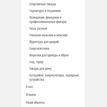
Спортивные товары
Гарнитуры и Наушники
Освещение, фонарики и
профессиональные фонари
Часы разные
Рюкзаки мужские и женские
Фурнітура для дверей
Енергосистеми
Вешалки для одежды и обуви
Сад, город
Товари для дому
Батарейки, аккумуляторы, зарядные
устройства
О нас
Отзывы
Наши объекты