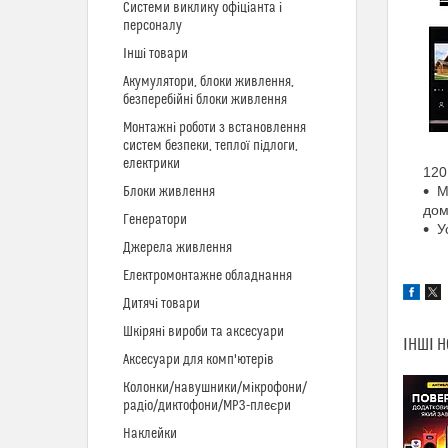
Системи виклику офіціанта і
персоналу
Інші товари
Акумулятори, блоки живлення,
безперебійні блоки живлення
Монтажні роботи з встановлення
систем безпеки, теплої підлоги,
електрики
120
М
Блоки живлення
дом
Генератори
У
Джерела живлення
Електромонтажне обладнання
Дитячі товари
Шкіряні вироби та аксесуари
ІНШІ 
Аксесуари для комп'ютерів
Колонки/навушники/мікрофони/
радіо/диктофони/MP3-плеєри
Наклейки