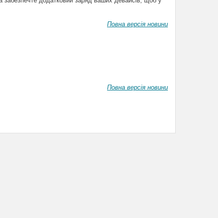
а забезпечте додатковий заряд ваших девайсів, щоб у
Повна версія новини
Повна версія новини