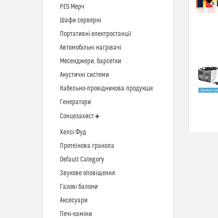
PES Мерч
Шафи серверні
Портативні електростанції
Автомобільні нагрівачі
Месенджери, барсетки
Акустичні системи
Кабельно-провідникова продукція
Генератори
Сонцезахист☀️
Хелсі Фуд
Протеїнова гранола
Default Category
Звукове оповіщення
Газові балони
Аксесуари
Печі-каміни