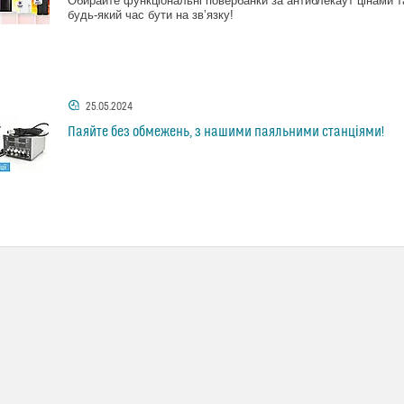
Обирайте функціональні повербанки за антиблекаут цінами т
будь-який час бути на звʼязку!
25.05.2024
Паяйте без обмежень, з нашими паяльними станціями!