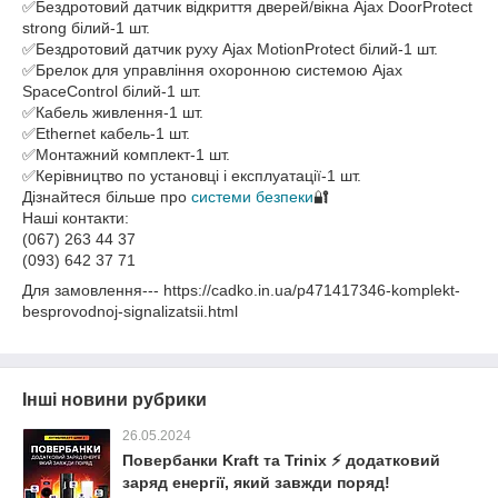
✅Бездротовий датчик відкриття дверей/вікна Ajax DoorProtect
strong білий-1 шт.
✅Бездротовий датчик руху Ajax MotionProtect білий-1 шт.
✅Брелок для управління охоронною системою Ajax
SpaceControl білий-1 шт.
✅Кабель живлення-1 шт.
✅Ethernet кабель-1 шт.
✅Монтажний комплект-1 шт.
✅Керівництво по установці і експлуатації-1 шт.
Дізнайтеся більше про
системи безпеки
🔐
Наші контакти:
(067) 263 44 37
(093) 642 37 71
Для замовлення--- https://cadko.in.ua/p471417346-komplekt-
besprovodnoj-signalizatsii.html
Інші новини рубрики
26.05.2024
Повербанки Kraft та Trinix ⚡ додатковий
заряд енергії, який завжди поряд!