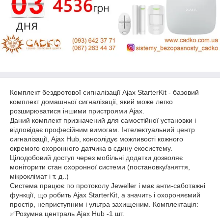
Комплект бездротової сигналізації Ajax StarterKit - базовий
комплект домашньої сигналізації, який може легко
розширюватися іншими пристроями Ajax.
Даний комплект призначений для самостійної установки і
відповідає професійним вимогам. Інтелектуальний центр
сигналізації, Ajax Hub, консолідує можливості кожного
окремого охоронного датчика в єдину екосистему.
Цілодобовий доступ через мобільні додатки дозволяє
моніторити стан охоронної системи (постановку/зняття,
мікроклімат і т. д..)
Система працює по протоколу Jeweller і має анти-саботажні
функції, що робить Ajax StarterKit, а значить і охороняємий
простір, неприступним і ультра захищеним. Комплектація:
✅Розумна централь Ajax Hub -1 шт.