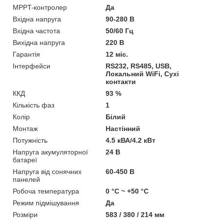
MPPT-контролер
Да
Вхідна напруга
90-280 В
Вхідна частота
50/60 Гц
Вихідна напруга
220 В
Гарантія
12 міс.
Інтерфейси
RS232, RS485, USB,
Локальний WiFi, Сухі
контакти
ККД
93 %
Кількість фаз
1
Колір
Білий
Монтаж
Настінний
Потужність
4.5 кВА/4.2 кВт
Напруга акумуляторної
24 В
батареї
Напруга від сонячних
60-450 В
панелей
Робоча температура
0 °C ~ +50 °C
Режим підмішування
Да
Розміри
583 / 380 / 214 мм