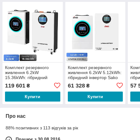
Комплект резервного
Комплект резервного
Комп
живлення 6.2kW
живлення 6.2kW 5.12kWh:
живл
15.36kWh: гібридний
гібридний інвертор Sako
гібр
інвертор Sako SUNON V
SUNON V
SUN
119 601
61 328
57 
₴
₴
6.5KVA/6200W/48V+120A
6.5KVA/6200W/48V+120A
6.5
MPPT і акумуляторна
MPPT і акумуляторна
MPPT
Купити
Купити
батарея
батарея
бат
Про нас
88% позитивних з 113 відгуків за рік
Працює з 30.08.2016