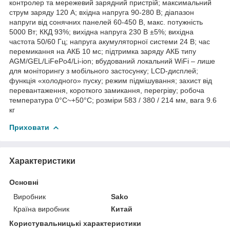
контролер та мережевий зарядний пристрій; максимальний
струм заряду 120 А; вхідна напруга 90-280 В; діапазон
напруги від сонячних панелей 60-450 В, макс. потужність
5000 Вт; ККД 93%; вихідна напруга 230 В ±5%; вихідна
частота 50/60 Гц; напруга акумуляторної системи 24 В; час
перемикання на АКБ 10 мс; підтримка заряду АКБ типу
AGM/GEL/LiFePo4/Li-ion; вбудований локальний WiFi – лише
для моніторингу з мобільного застосунку; LCD-дисплей;
функція «холодного» пуску; режим підмішування; захист від
перевантаження, короткого замикання, перегріву; робоча
температура 0°C~+50°C; розміри 583 / 380 / 214 мм, вага 9.6
кг
Приховати
Характеристики
Основні
Виробник
Sako
Країна виробник
Китай
Користувальницькі характеристики