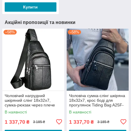
енергоємність 5.12
Купити
Акційні пропозиції та новинки
–58%
–58%
Чоловічий нагрудний
Чоловіча сумка-слінг шкіряна
шкіряний слінг 18х32х7,
18х32х7, крос боді для
сумка-рюкзак через плече
прогулянок Tiding Bag A25F-
TIDING BAG-MK 83423 чорна
5060A чорна
В наявності
В наявності
1 337,70
1 337,70
₴
₴
3 185 ₴
3 185 ₴