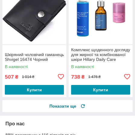
Комплекс щоденного догляду
Шкіряний чоловічий гаманець
для жирної та комбінованої
Shvigel 16474 Чорний
шкіри Hillary Daily Care
Complex for Oily &
В наявності
В наявності
Combination Skin
507
738
₴
₴
1 014 ₴
1 476 ₴
Купити
Купити
Показати ще
Про нас
88% позитивних з 116 відгуків за рік