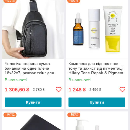
–53%
–50%
Чоловіча шкіряна сумка-
Комплекс для відновлення
бананка на одне плече
тону та захист від пігментації
18х32х7, рюкзак слінг для
Hillary Tone Repair & Pigment
телефону та дрібниці TIDING
Defense Set
В наявності
В наявності
BAG 83228 чорний
1 306,60
1 248
₴
₴
2 780 ₴
2 496 ₴
Купити
Купити
–50%
–50%