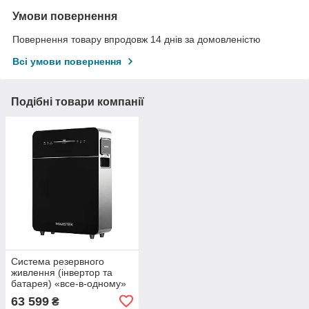
Умови повернення
Повернення товару впродовж 14 днів за домовленістю
Всі умови повернення
Подібні товари компанії
Система резервного
живлення (інвертор та
батарея) «все-в-одному»
Marstek Venus E 3.0.
63 599
₴
Потужність 2.5 кВт,