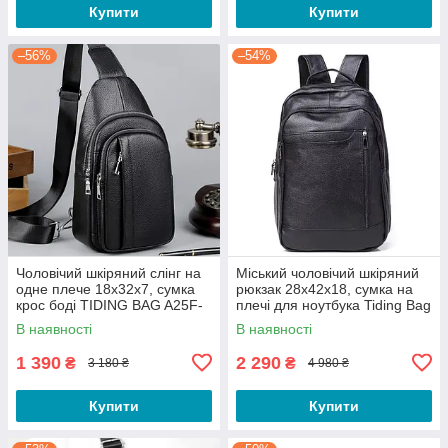
Купити
Купити
–56%
–54%
Чоловічий шкіряний слінг на
Міський чоловічий шкіряний
одне плече 18х32х7, сумка
рюкзак 28х42х18, сумка на
крос боді TIDING BAG A25F-
плечі для ноутбука Tiding Bag
3204-1A чорна
B2-03555A, чорна
В наявності
В наявності
1 390
2 290
₴
₴
3 180 ₴
4 980 ₴
Купити
Купити